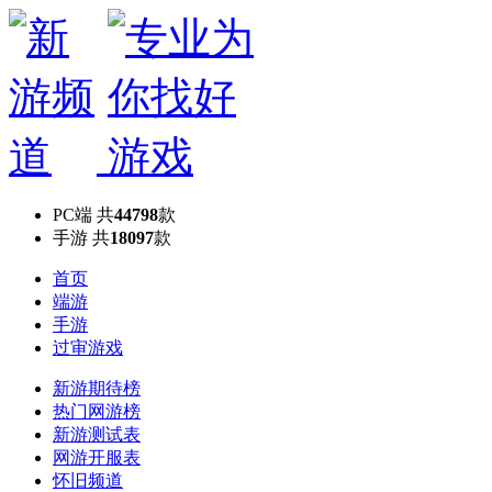
PC端
共
44798
款
手游
共
18097
款
首页
端游
手游
过审游戏
新游期待榜
热门网游榜
新游测试表
网游开服表
怀旧频道