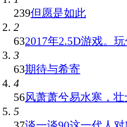
239
但愿是如此
2
63
2017年2.5D游戏。
3
63
期待与希寄
4
56
风萧萧兮易水寒，壮士
5
37
谈一谈90这一代人对