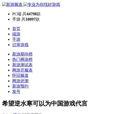
PC端
共
44798
款
手游
共
18097
款
首页
端游
手游
过审游戏
新游期待榜
热门网游榜
新游测试表
网游开服表
怀旧频道
网游评测
新游预约
发号
希望逆水寒可以为中国游戏代言