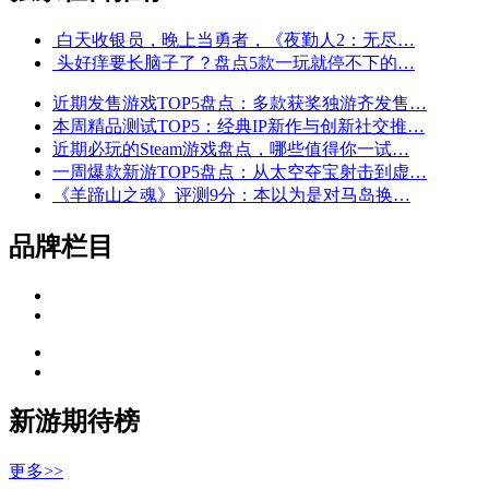
白天收银员，晚上当勇者，《夜勤人2：无尽…
头好痒要长脑子了？盘点5款一玩就停不下的…
近期发售游戏TOP5盘点：多款获奖独游齐发售…
本周精品测试TOP5：经典IP新作与创新社交推…
近期必玩的Steam游戏盘点，哪些值得你一试…
一周爆款新游TOP5盘点：从太空夺宝射击到虚…
《羊蹄山之魂》评测9分：本以为是对马岛换…
品牌栏目
新游期待榜
更多>>