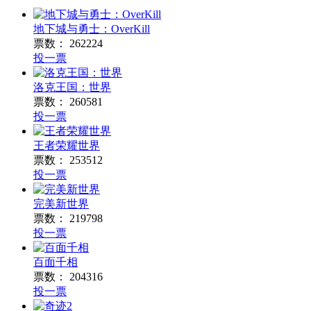
地下城与勇士：OverKill
票数：
262224
投一票
洛克王国：世界
票数：
260581
投一票
王者荣耀世界
票数：
253512
投一票
完美新世界
票数：
219798
投一票
百面千相
票数：
204316
投一票