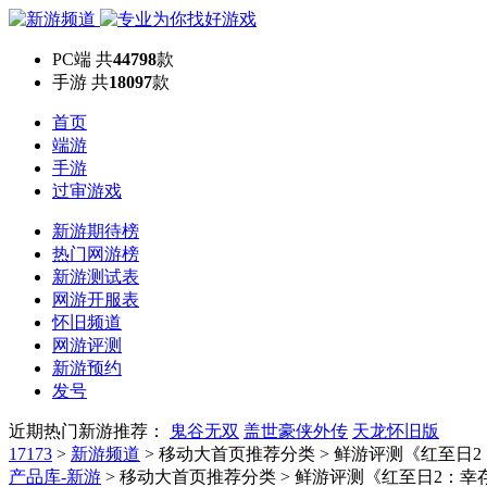
PC端
共
44798
款
手游
共
18097
款
首页
端游
手游
过审游戏
新游期待榜
热门网游榜
新游测试表
网游开服表
怀旧频道
网游评测
新游预约
发号
近期热门新游推荐：
鬼谷无双
盖世豪侠外传
天龙怀旧版
17173
>
新游频道
>
移动大首页推荐分类
>
鲜游评测《红至日2
产品库-新游
> 移动大首页推荐分类 > 鲜游评测《红至日2：