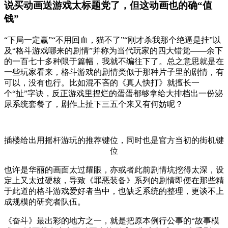
说买动画送游戏太标题党了，但这动画也的确“值
钱”
“下局一定赢”“不用回血，猫不了”“刚才杀我那个绝逼是挂”以
及“格斗游戏哪来的剧情”并称为当代玩家的四大错觉——余下
的一百七十多种限于篇幅，我就不编往下了。总之意思就是在
一些玩家看来，格斗游戏的剧情类似于那种片子里的剧情，有
可以，没有也行。比如混不吝的《真人快打》就擅长一
个“扯”字诀，反正游戏里捏烂的蛋蛋都够拿给大排档出一份泌
尿系统套餐了，剧作上扯下三五个来又有何妨呢？
插楼给出用摇杆游玩的推荐键位，同时也是官方当初的街机键
位
也许是华丽的画面太过耀眼，亦或者此前剧情坑挖得太深，设
定上又太过硬核，导致《罪恶装备》系列的剧情即便在那些精
于此道的格斗游戏爱好者当中，也缺乏系统的整理，更谈不上
成规模的研究者队伍。
《奋斗》最出彩的地方之一，就是把原本例行公事的“故事模