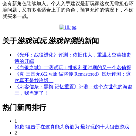
会有新角色陆续加入。个人入手建议是新玩家这次无需担心环
境问题，又有多名适合上手的角色，预算允许的情况下，不妨
就买来一战。
关于
游戏试玩,游戏评测
的新闻
《光环：战役进化》评测：依旧伟大，重温太空英雄史
诗的开端
《白银之城》二测试玩：维多利亚时期的又一个名侦探
《真·三国无双2 with 猛将传 Remastered》试玩评测：这
次真不是炒冷饭！
《刺客信条：黑旗 记忆重置》评测：这个次世代的海盗
王，我当定了！
热门新闻排行
1
抱歉!狙击手在这真能为所欲为 最好玩的十大狙击游戏
2