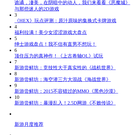
诡谲，凄美，在阴暗中的动人，我们来看看《恶魔城》
与那些迷人的2D游戏
3
《HEX》玩点评测：原汁原味的集换式卡牌游戏
4
福利拉满！美少女涩涩游戏大盘点
5
绅士游戏盘点！我不信有直男不想玩！
6
顶住压力的真神作！《上古卷轴OL》试玩
7
新游尝鲜坊：竞技性大于真实性的《战机世界》
8
新游尝鲜坊：海空潜三方大混战《海战世界》
9
新游尝鲜坊：2015不容错过的MMO《黑色沙漠》
10
新游尝鲜坊：暴漫乱入！2.5D网游《不败传说》
新游月度推荐