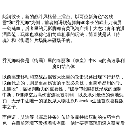
此消彼长，新的战斗风格登上擂台。以两位新角色“名残
雪”和“乔瓦娜”为例，前者如冯锡范挥舞40米长的武士刀满屏
一剑飚血，后者里约无影脚颇有黄飞鸿广州十大杰出青年的潇
洒风范，玩家也戏称他们简单粗暴的玩法，简直就是从《侍
魂》和《街霸》片场跑来砸场子的。
乔瓦娜就像是《街霸》里的春丽和《拳皇》中King的高速暴利
魔幻结合体
以前高速移动和空战占据较大比重的攻击思路出现下行趋势，
取而代之的，则是更高伤害的单发必杀技，更简单易用的“民
工连段”，临场判断力的重要性，“破壁”对连续技形成的强制
中断，D键浮空后高伤害连段被削弱，以及系列最低的倒地惩
罚，无形中让唯一的抛投系人物壮汉Potemkin生涯首次喜提版
本之子。
而伊诺，艾迪等《罪恶装备》传统依靠持续压制的技巧性角
色，在目前环境下发挥着实有限，估计要等高玩们深入研究后