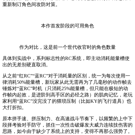
重新制订角色间攻防对策。
本作首发阶段的可用角色
作为对比，这是前一个世代收官时的角色数量
具体到实战中，系列标志性的RC系统，即主动消耗能量槽使
出的无差别硬直取消。
从之前“红RC”“蓝RC”对于消耗量的区别，统一为每次使用一
律消耗50%能量槽，新玩家从此无需再为了几毫秒的动作帧去
锤炼对“蓝RC”时机（只消耗25%能量槽，但只能在极短的动
作帧内起效，是进阶到高手区的必经之路）的肌肉记忆，老玩
家利用“蓝RC”没完没了的猥琐压制（比如KY的飞行道具）也
大打折扣。
原本拼手速、拼压制力、在高速战斗节奏下，以频繁的上中下
段择考验对手防守，抓住一次性击破爆发大威力连续技伤害的
思路，如今由于缺少了系统上的支持，变得不再那么强势了。