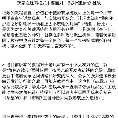
玩家在练习模式中要面对一系列“课题”的挑战
细致的教程设置，价值在于把游戏系统设计上的每一个细节，
明明白白告诉给玩家，与实战相互结合，让玩家知道“我刚刚
那把之所以输掉一场看上去不该输的对局”（错觉，错觉），
是因为对某个关键系统的应用不甚熟悉——具体到《奋斗》，
光是看似基础的冲刺，就存在多种攻防派生机制，随着玩家进
阶，教程中也有针对每一个角色，每一个特殊招式的拆解分
析，基本做到了“知无不言，言无不尽”。
不过目前版本的教程对于老玩家有一个不太友好的点，就
是“角色连续技”暂时缺席，按照此前开发者访谈的介绍，后续
更新中随着玩家之间切磋和研究的深入，公认的强力连续技会
由开发组进行整合后，再加入教程当中，这也和《街霸5》的
做法比较类似，毕竟格斗游戏本身一直非常强调玩家发挥主观
能动性去对角色进行挖掘的（可以参考中日两国玩家分别在
《拳皇98》和《街霸3 三度冲击》两款游戏上的造诣）。
最后再来说下本作联机方面的表现，《奋斗》用8比特风格的