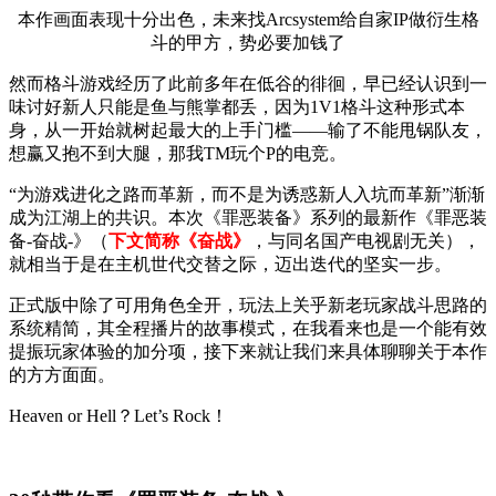
本作画面表现十分出色，未来找Arcsystem给自家IP做衍生格
斗的甲方，势必要加钱了
然而格斗游戏经历了此前多年在低谷的徘徊，早已经认识到一
味讨好新人只能是鱼与熊掌都丢，因为1V1格斗这种形式本
身，从一开始就树起最大的上手门槛——输了不能甩锅队友，
想赢又抱不到大腿，那我TM玩个P的电竞。
“为游戏进化之路而革新，而不是为诱惑新人入坑而革新”渐渐
成为江湖上的共识。本次《罪恶装备》系列的最新作《罪恶装
备-奋战-》（
下文简称《奋战》
，与同名国产电视剧无关），
就相当于是在主机世代交替之际，迈出迭代的坚实一步。
正式版中除了可用角色全开，玩法上关乎新老玩家战斗思路的
系统精简，其全程播片的故事模式，在我看来也是一个能有效
提振玩家体验的加分项，接下来就让我们来具体聊聊关于本作
的方方面面。
Heaven or Hell？Let’s Rock！