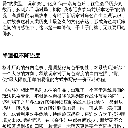
爱”的类型，玩家决定“化身”为一名角色后，往往会经历少则
数百，多则几千场对局，排除“我永远喜欢当前版本之子”的情
况，高质量的动画故事，有助于新玩家对角色产生直观认识，
让讲故事这种人类历史上最悠久的文化表达，形成角色与玩家
之间的情感纽带，这比起一味降低上手上手门槛，无疑要用心
得多。
降速但不降强度
格斗厂商的分内之事，是调整好角色平衡性，对系统玩法给出
一个大致的方向，释放玩家对于角色深度的自由挖掘，“顺
便”最大限度用详细易懂的方式书写好一份互动教程。
《奋斗》相比于系列以往的作品，出现了一个基于系统层面的
玩法风格变化，那就是在稍微降低系列高速战斗节奏的同时，
还削弱了之前多hits连段和持续压制的战术核心地位。类似从
场地一段起攻，一套连段达到场地另一端，再从另一端打回
来；或者利用对手倒地，持续施压起身，逼迫对方为了摆脱困
境交出RC槽的情况，在《奋斗》中都有所减少，新玩家不会
被频繁虐到拔剑四顾一脸懵逼，老玩家更是要舍弃固有思路，