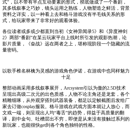
式”，以不带有半点互动要素的形式，彻底做成了一个番剧，
其多线叙事之巧妙，镜头运用之熟练，人物塑造之鲜活，背景
资料之详实，以一种看上去和格斗游戏没有半毛钱关系的形
式，给玩家带来了非常好的观看体验。
各位读者或多或少都直到当初《女神异闻录5》和《异度神剑
2》两部“番剧”在某云玩家平台上线时所引发的观影热潮，论
影片质量，《奋战》远在两者之上，堪称现阶段一个隐藏的流
量密码。
以歌手椎名林檎为灵感的游戏角色伊诺，在游戏中也同样魅力
十足
整部动画采用多线叙事展开，Arcsystem引以为傲的2.5D技术
呈现出高级二次元的出色质感，人物不论主角还是龙套，各个
精雕细琢，从外观穿搭到武器装备，都足以定帧截图后发给厂
家去订做cosplay服装。格斗游戏在武戏方面本就让人放心，而
文戏一端，则呈现出人均“毒舌”的趋势，得益于高质量的翻
译，剧中金句、吐槽层出不穷，即便是从来没有接触过系列的
新玩家，也能很快get到各个角色独特的性格。