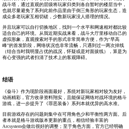
战斗塔，通过直观的层级将玩家归类到各自暂时的楼层当中，
也就尽量避免了系列此前作品里由于倒三角形的玩家生态，造
成众多老玩家互相切磋，少数新玩家没人搭理的情况。
并且玩家可以自行切换地区，找到一个水平和网速相对都比较
适合自己的环境。从我近期实战来看，战斗大厅里移动自己的
虚拟形象，直观搜索对手的形式非常简单方便，作为“早高
峰”的首发阶段，网络状况也非常流畅，只遇到过一两次掉线
（结合当时我明显占优的战况，怀疑或是对面拔线），算是为
有心变强的武者扫清了技术上的客观障碍。
结语
《奋斗》作为现阶段画面最好，系统对新玩家相对较为友好，
动画精彩，官方收录资料翔实，且能保证网络对战环境的格斗
游戏，进一步提升了《罪恶装备》系列本就优异的高水准。
目前游戏存在的问题则集中在可用角色少和平衡性两方面。后
者本就是格斗游戏版本更新的重点，相信经验丰富的
Arcsystem会做出很好的调整；至于角色方面，官方已经明确