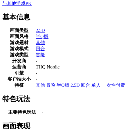
与其他游戏PK
基本信息
画面类型
2.5D
画面风格
半Q版
游戏题材
其他
游戏模式
回合
游戏类型
冒险
开发商
-
运营商
THQ Nordic
引擎
-
客户端大小
-
特征
其他
冒险
半Q版
2.5D
回合
单人
一次性付费
特色玩法
主要特色玩法
-
画面表现