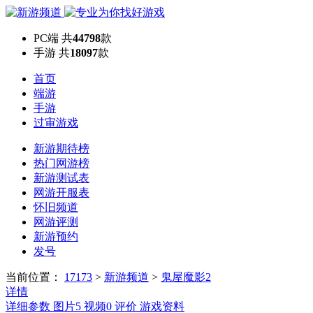
PC端
共
44798
款
手游
共
18097
款
首页
端游
手游
过审游戏
新游期待榜
热门网游榜
新游测试表
网游开服表
怀旧频道
网游评测
新游预约
发号
当前位置：
17173
>
新游频道
>
鬼屋魔影2
详情
详细参数
图片
5
视频
0
评价
游戏资料