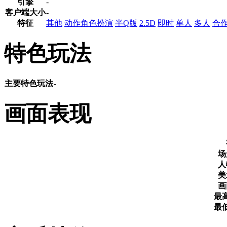
引擎
-
客户端大小
-
特征
其他
动作角色扮演
半Q版
2.5D
即时
单人
多人
合
特色玩法
主要特色玩法
-
画面表现
场
人
美
画
最
最