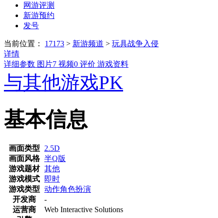
网游评测
新游预约
发号
当前位置：
17173
>
新游频道
>
玩具战争入侵
详情
详细参数
图片
7
视频
0
评价
游戏资料
与其他游戏PK
基本信息
画面类型
2.5D
画面风格
半Q版
游戏题材
其他
游戏模式
即时
游戏类型
动作角色扮演
开发商
-
运营商
Web Interactive Solutions