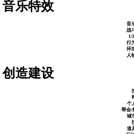
音乐特效
音
战
U
行
环
人
创造建设
个
帮会
城
道