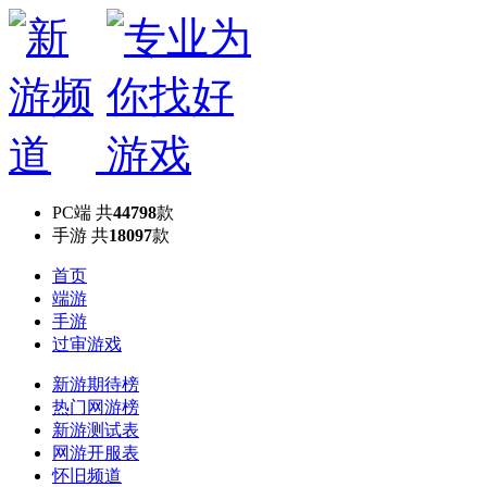
PC端
共
44798
款
手游
共
18097
款
首页
端游
手游
过审游戏
新游期待榜
热门网游榜
新游测试表
网游开服表
怀旧频道