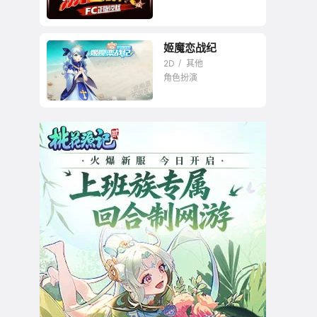
姬魔恋战纪
2D
其他
角色扮演