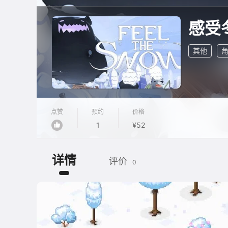
感受
其他
点赞
预约
价格
1
¥52
详情
评价
0