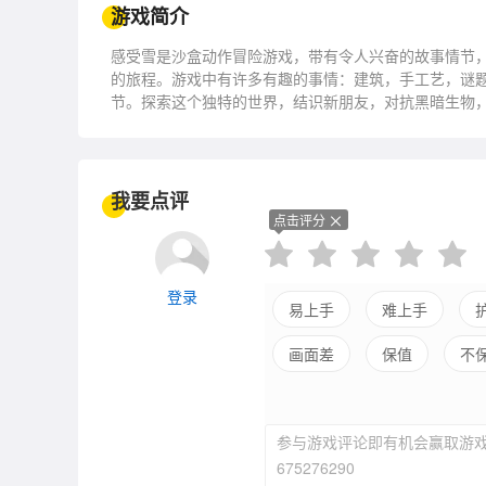
游戏简介
感受雪是沙盒动作冒险游戏，带有令人兴奋的故事情节，
的旅程。游戏中有许多有趣的事情：建筑，手工艺，谜
节。探索这个独特的世界，结识新朋友，对抗黑暗生物
杂和令人兴奋的战斗系统，但感受雪的战斗不会让你感
我要点评
点击评分
登录
易上手
难上手
画面差
保值
不
参与游戏评论即有机会赢取游戏
675276290