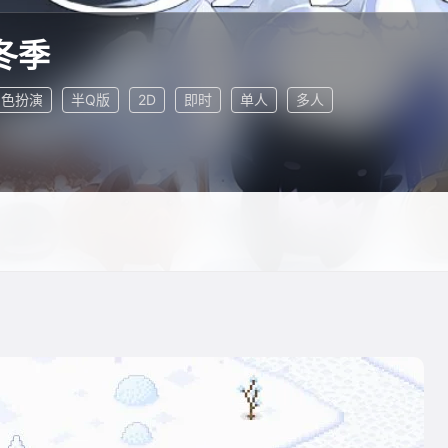
冬季
角色扮演
半Q版
2D
即时
单人
多人