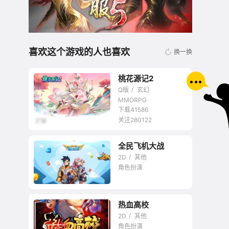
喜欢这个游戏的人也喜欢
换一换
桃花源记2
Q版
玄幻
MMORPG
下载41586
关注280122
无商城开放交易回合
全民飞机大战
网游
2D
其他
角色扮演
热血高校
2D
其他
角色扮演