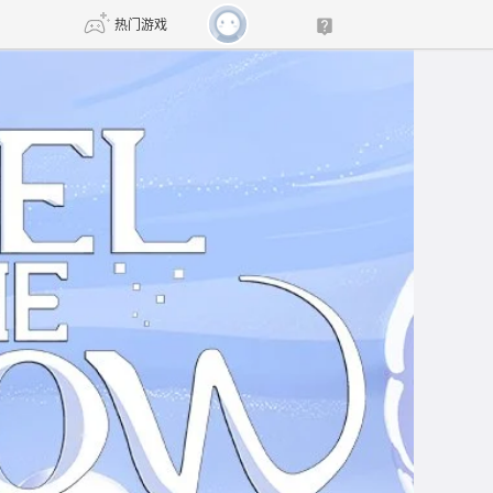
热门游戏
DNF
传奇4
剑网3旗舰版
新天龙八部
自由
诛仙世界
新仙侠5