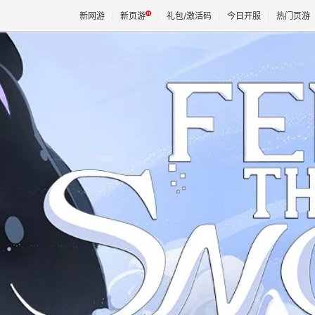
新网游
新页游
礼包/激活码
今日开服
热门页游
魔兽
天堂
王权与