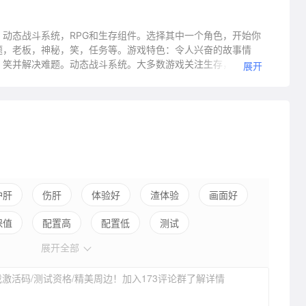
动态战斗系统，RPG和生存组件。选择其中一个角色，开始你
题，老板，神秘，笑，任务等。游戏特色：令人兴奋的故事情
，笑并解决难题。动态战斗系统。大多数游戏关注生存，无视复
展开
到无聊！因为你会有各种各样的武器，
护肝
伤肝
体验好
渣体验
画面好
保值
配置高
配置低
测试
展开全部
激活码/测试资格/精美周边！加入173评论群了解详情