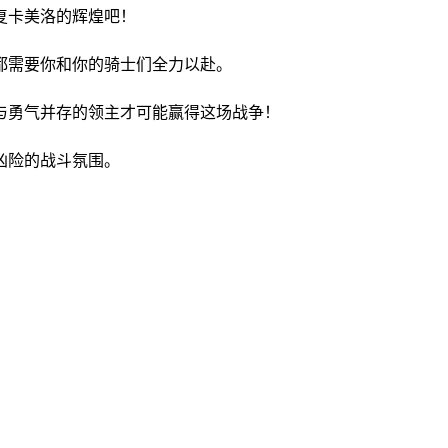
复卡美洛的辉煌吧！
都需要你和你的骑士们全力以赴。
与勇气并存的领主才可能赢得这场战争！
凶险的战斗氛围。