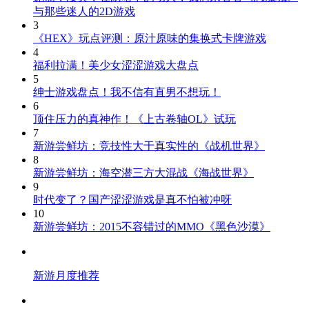
与那些迷人的2D游戏
3
《HEX》玩点评测：原汁原味的集换式卡牌游戏
4
福利拉满！美少女涩涩游戏大盘点
5
绅士游戏盘点！我不信有直男不想玩！
6
顶住压力的真神作！《上古卷轴OL》试玩
7
新游尝鲜坊：竞技性大于真实性的《战机世界》
8
新游尝鲜坊：海空潜三方大混战《海战世界》
9
时代变了？国产涩涩游戏是真不怕被冲呀
10
新游尝鲜坊：2015不容错过的MMO《黑色沙漠》
新游月度推荐