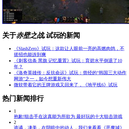
关于
赤壁之战,试玩
的新闻
《SlashZero》试玩：这款让人眼前一亮的高燃肉鸽，不
搓招也能连到爽
《刺客信条 黑旗 记忆重置》试玩：育碧水平倒退了10
年？
《洛奇英雄传：反抗命运》试玩：曾经的“韩国三大动作
网游”之一，如今想重新伟大
微软带着它的王牌游戏又回来了，《地平线6》试玩
热门新闻排行
1
抱歉!狙击手在这真能为所欲为 最好玩的十大狙击游戏
2
诡谲，凄美，在阴暗中的动人，我们来看看《恶魔城》