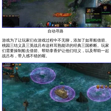
自动寻路
游戏为了让玩家们在游戏过程中不无聊，添加了如草船借箭、
桃园三结义及三英战吕布这样耳熟能详的经典三国桥断。玩家
们需要操制船去借箭、帮助拿香炉让他们结义，以及帮助一起
战吕布，带入感不错的喔。