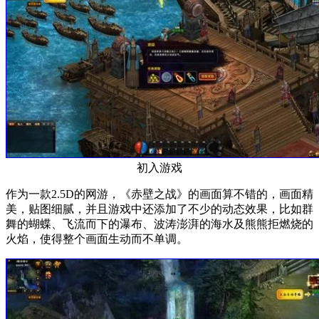
初入游戏
作为一款2.5D的网游，《赤壁之战》的画面算不错的，画面精
美，贴图细腻，并且游戏中还添加了不少的动态效果，比如群
舞的蝴蝶、飞流而下的瀑布、波涛澎湃的海水及熊熊拒燃烧的
火焰，使得整个画面生动而不单调。