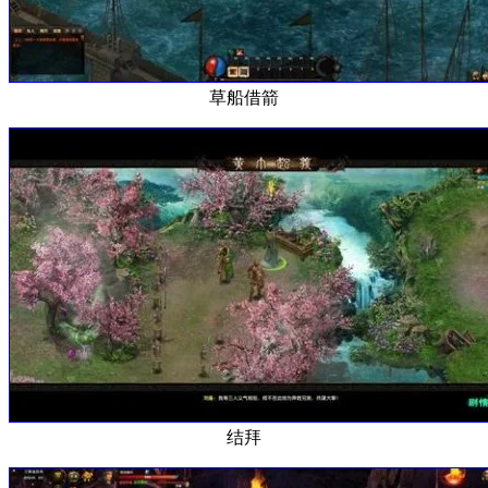
草船借箭
结拜