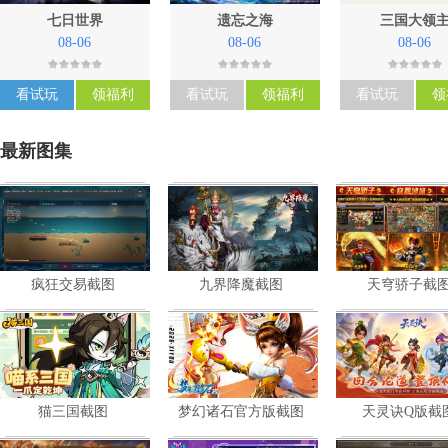
七日世界
遗忘之海
三国大领
08-06
08-06
08-06
看试玩
领福利
看试玩
领福利
看试玩
领
最新图集
疯狂交易截图
九界降魔截图
天穹骄子截
暂未评星
暂未评星
暂未评星
策略
共
5
张
共
4
张
共
4
张
猫三国截图
梦幻诸石官方版截图
天灵诀Q版截
暂未评星
暂未评星
暂未评星