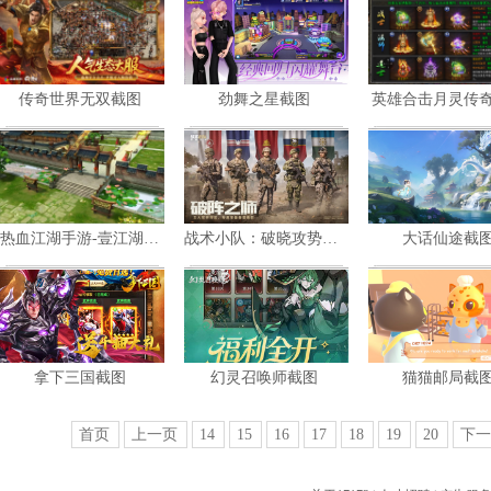
共
4
张
共
4
张
共
5
张
传奇世界无双截图
劲舞之星截图
英雄合击月灵传
暂未评星
暂未评星
暂未评星
角色扮演
休闲竞技
共
6
张
共
4
张
共
3
张
热血江湖手游-壹江湖截图
战术小队：破晓攻势截图
大话仙途截
暂未评星
暂未评星
暂未评星
角色扮演
策略
共
3
张
共
3
张
共
6
张
拿下三国截图
幻灵召唤师截图
猫猫邮局截
暂未评星
暂未评星
暂未评星
策略
策略
共
3
张
共
4
张
共
6
张
首页
上一页
14
15
16
17
18
19
20
下