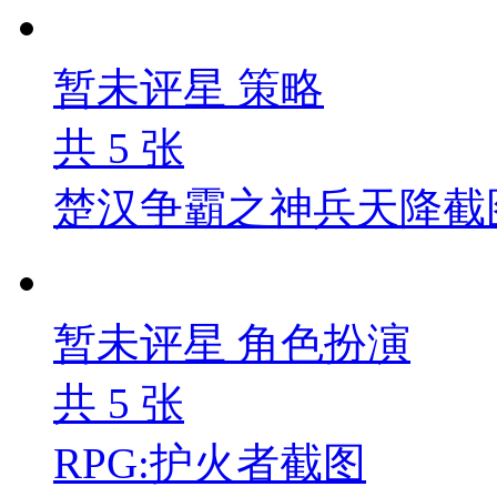
暂未评星
策略
共
5
张
楚汉争霸之神兵天降截
暂未评星
角色扮演
共
5
张
RPG:护火者截图