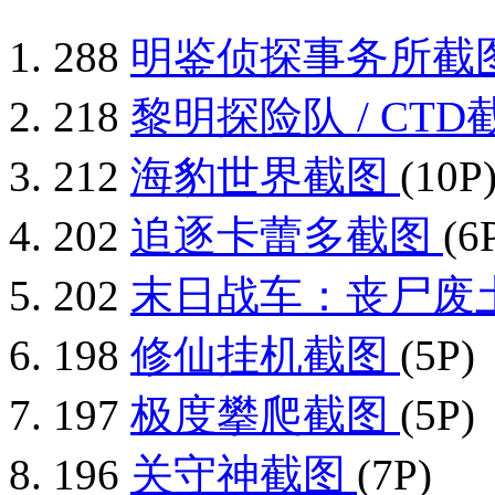
288
明鉴侦探事务所截
218
黎明探险队 / CT
212
海豹世界截图
(10P
202
追逐卡蕾多截图
(6
202
末日战车：丧尸废
198
修仙挂机截图
(5P)
197
极度攀爬截图
(5P)
196
关守神截图
(7P)