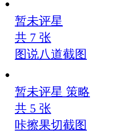
暂未评星
共
7
张
图说八道截图
暂未评星
策略
共
5
张
咔擦果切截图