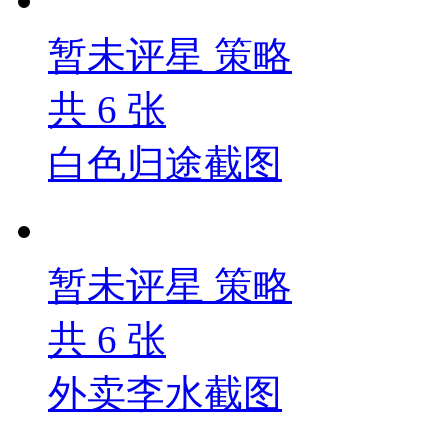
暂未评星
策略
共
6
张
白色归途截图
暂未评星
策略
共
6
张
外卖李水截图