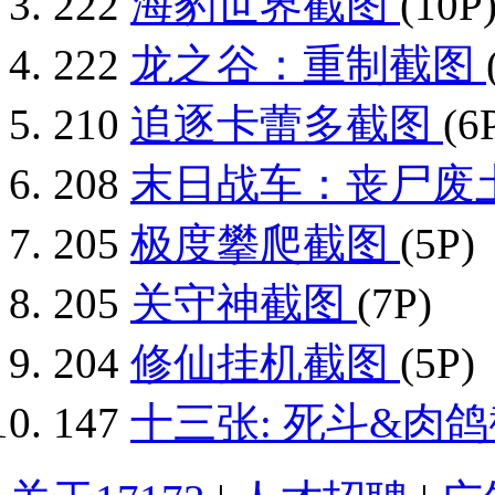
222
海豹世界截图
(10P
222
龙之谷：重制截图
210
追逐卡蕾多截图
(6
208
末日战车：丧尸废
205
极度攀爬截图
(5P)
205
关守神截图
(7P)
204
修仙挂机截图
(5P)
147
十三张: 死斗&肉