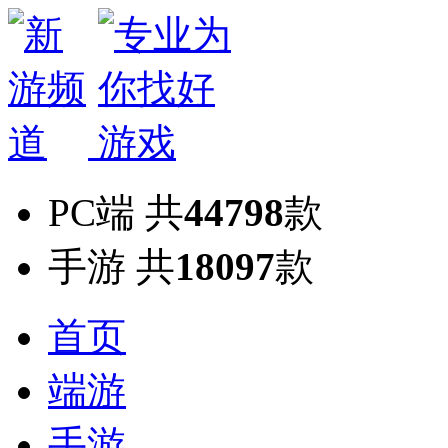
PC端
共
44798
款
手游
共
18097
款
首页
端游
手游