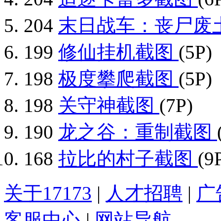
204
末日战车：丧尸废
199
修仙挂机截图
(5P)
198
极度攀爬截图
(5P)
198
关守神截图
(7P)
190
龙之谷：重制截图
168
拉比的村子截图
(9
关于17173
|
人才招聘
|
广
客服中心
|
网站导航