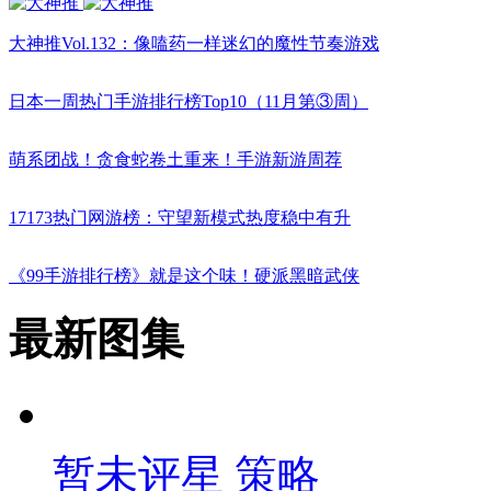
大神推Vol.132：像嗑药一样迷幻的魔性节奏游戏
日本一周热门手游排行榜Top10（11月第③周）
萌系团战！贪食蛇卷土重来！手游新游周荐
17173热门网游榜：守望新模式热度稳中有升
《99手游排行榜》就是这个味！硬派黑暗武侠
最新图集
暂未评星
策略