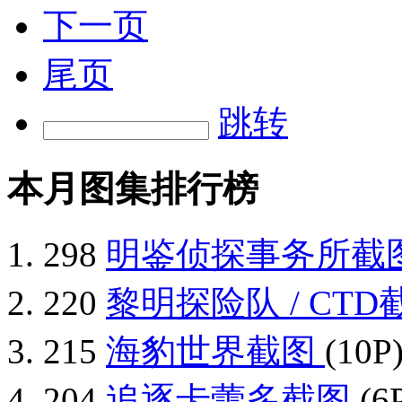
下一页
尾页
跳转
本月图集排行榜
298
明鉴侦探事务所截
220
黎明探险队 / CT
215
海豹世界截图
(10P
204
追逐卡蕾多截图
(6