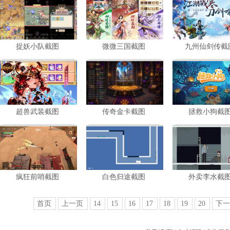
共
5
张
共
5
张
共
3
张
捉妖小队截图
微微三国截图
九州仙剑传截
暂未评星
暂未评星
暂未评星
策略
策略
策略
共
4
张
共
4
张
共
4
张
超兽武装截图
传奇金卡截图
拯救小狗截
暂未评星
暂未评星
暂未评星
策略
策略
共
4
张
共
5
张
共
8
张
疯狂前哨截图
白色归途截图
外卖李水截
暂未评星
暂未评星
暂未评星
策略
策略
共
6
张
共
6
张
共
6
张
首页
上一页
14
15
16
17
18
19
20
下