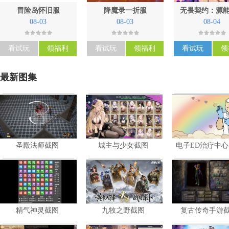
冒险岛怀旧服
降魔录一折服
无畏契约：源
08-03
08-03
08-04
看试玩
领福利
看试玩
领福利
看试玩
领
最新图集
圣殿法师截图
城主与少女截图
电子ED治疗中
暂未评星
暂未评星
暂未评星
角色扮演
策略
共
7
张
共
5
张
共
5
张
精气神灵截图
九牧之野截图
复古传奇手游
暂未评星
暂未评星
策略
策略