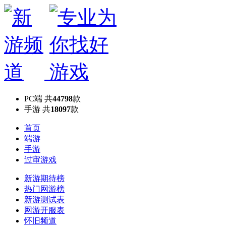
PC端
共
44798
款
手游
共
18097
款
首页
端游
手游
过审游戏
新游期待榜
热门网游榜
新游测试表
网游开服表
怀旧频道