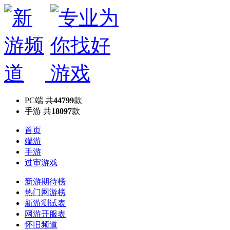
PC端
共
44799
款
手游
共
18097
款
首页
端游
手游
过审游戏
新游期待榜
热门网游榜
新游测试表
网游开服表
怀旧频道