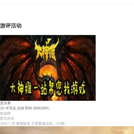
游评活动
逆水寒
3D
半写实
武侠
即时
MMORPG
热游榜
暂无排名
2026-7-30
暑期版本
不需要激活码
（中国）