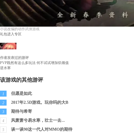
小说改编的动作武侠游戏
礼包
进入专区
作者发表过的游评
一二三四````
等级：
无
性别：
游评：
1
PVP既然有这么多玩法 何不试试增加饥饿值
逆水寒
该游戏的其他游评
但愿是如此
1
2017年2.5D游戏。玩你吗的大B
2
期待与希寄
3
风萧萧兮易水寒，壮士一去...
4
谈一谈90这一代人对MMO的期待
5