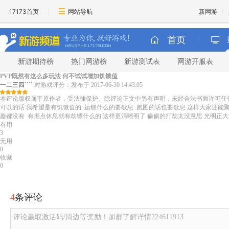
17173首页
网站导航
新网游
首页
新游期待榜
热门网游榜
新游测试表
网游开服表
PVP既然有这么多玩法 何不试试增加饥饿值
一二三四````
对游戏评分：
发布于 2017-06-30 14:43:05
本评论版权属于原作者，受法律保护。除评论正文中另有声明，未经合法书面许可任
可以的话 我希望是有饥饿值的 运镖什么的要歇息 跑图的话也要歇息 这样大家还能聚一
趣都没有 有据点休息就有劫镖什么的 这样更清晰明了 偷偷的打劫太没意思 光明正大
有用
3
无用
8
收藏
0
4
条评论
评论赢取激活码/周边等奖励！加群了解详情224611913