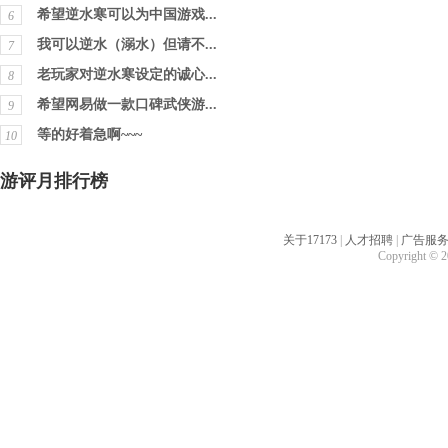
希望逆水寒可以为中国游戏...
6
我可以逆水（溺水）但请不...
7
老玩家对逆水寒设定的诚心...
8
希望网易做一款口碑武侠游...
9
等的好着急啊~~~
10
游评月排行榜
关于17173
|
人才招聘
|
广告服
Copyright © 20