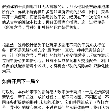
假如你的干员倒地并且无人施救的话，那么他就会被静滞泡沫
所保护，你就不能再像许多游戏里所表现的那样，回到主菜单
再开一局便可。而是要选用其他干员，经历在下一次任务中将
他从古树的缠绕中拉出，再背回撤离仓撤离。这一过程便是
《彩虹六号：异种》那独特的死亡惩罚机制。
很显然，这种设计是为了让玩家多选用不同的干员来执行任
务，而不是无脑怼着几个“最优解”一直玩。种种元素结合起
来，让《彩虹六号：异种》的战前节奏变得缓慢，玩家在游玩
过程中势必要加倍小心。只有小队成员间相互交流配合，利用
各自的技能肃清每个区域，才有机会成功的消除异种威胁化险
为夷。
如何开启下一局？
可以说，本作所带来的新鲜感大致来源于两点：一是逐步解锁
新装备、新干员这一成长过程；二是不同地图、不同区域、不
同任务所提供的那种“未知的乐趣”。它们共同组成了《彩虹六
号：异种》的核心体验。不过在我们的实际体验中，我们认为