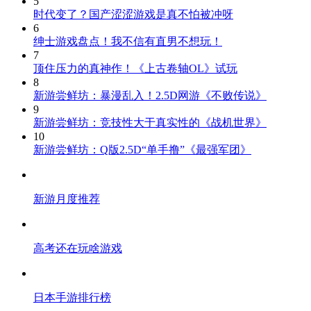
5
时代变了？国产涩涩游戏是真不怕被冲呀
6
绅士游戏盘点！我不信有直男不想玩！
7
顶住压力的真神作！《上古卷轴OL》试玩
8
新游尝鲜坊：暴漫乱入！2.5D网游《不败传说》
9
新游尝鲜坊：竞技性大于真实性的《战机世界》
10
新游尝鲜坊：Q版2.5D“单手撸”《最强军团》
新游月度推荐
高考还在玩啥游戏
日本手游排行榜