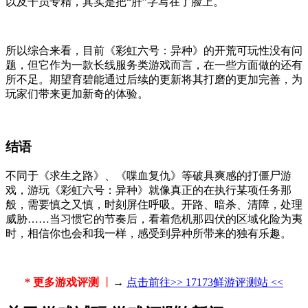
以及干员专精，其实是把“肝”字写在了脸上。
所以综合来看，目前《彩虹六号：异种》的开荒可玩性没有问
题，但它作为一款长线服务类游戏而言，在一些方面做的还有
所不足。期望育碧能通过后续的更新将其打磨的更加完善，为
玩家们带来更加新奇的体验。
结语
不同于《求生之路》、《喋血复仇》等破具爽感的打僵尸游
戏，游玩《彩虹六号：异种》就像真正的在执行某项任务那
般，需要慎之又慎，时刻屏住呼吸。开路、暗杀、清障，处理
威胁……当习惯它的节奏后，看着危机那四伏的区域化险为夷
时，相信你也会和我一样，感受到异种所带来的独有乐趣。
* 更多游戏评测
丨
→
点击前往>> 17173鲜游评测站 <<