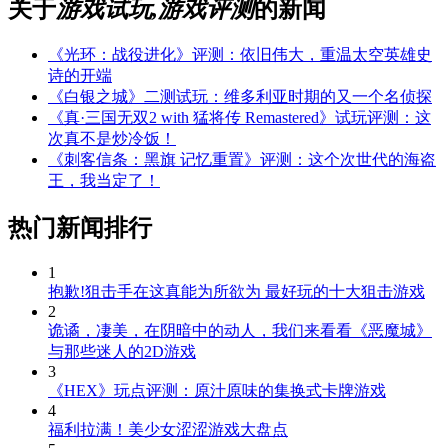
关于
游戏试玩,游戏评测
的新闻
《光环：战役进化》评测：依旧伟大，重温太空英雄史
诗的开端
《白银之城》二测试玩：维多利亚时期的又一个名侦探
《真·三国无双2 with 猛将传 Remastered》试玩评测：这
次真不是炒冷饭！
《刺客信条：黑旗 记忆重置》评测：这个次世代的海盗
王，我当定了！
热门新闻排行
1
抱歉!狙击手在这真能为所欲为 最好玩的十大狙击游戏
2
诡谲，凄美，在阴暗中的动人，我们来看看《恶魔城》
与那些迷人的2D游戏
3
《HEX》玩点评测：原汁原味的集换式卡牌游戏
4
福利拉满！美少女涩涩游戏大盘点