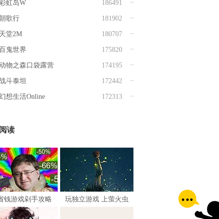
彩虹岛W
186491
朝歌行
181902
天堂2M
180707
百鬼世界
175820
动物之森口袋露营
174195
战斗泰坦
172442
幻想生活Online
172313
阅读
省钱游戏剁手攻略
玩独立游戏 上萤火虫