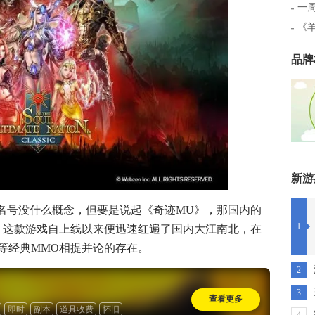
一
《
品牌
新游
的名号没什么概念，但要是说起《奇迹MU》，那国内的
1
。这款游戏自上线以来便迅速红遍了国内大江南北，在
等经典MMO相提并论的存在。
2
3
查看更多
即时
副本
道具收费
怀旧