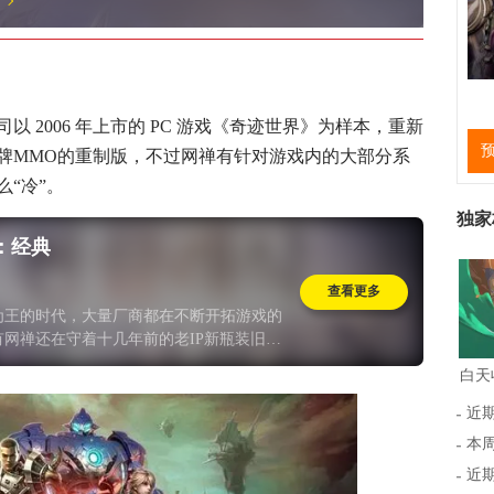
 2006 年上市的 PC 游戏《奇迹世界》为样本，重新
牌MMO的重制版，不过网禅有针对游戏内的大部分系
“冷”。
独家
：经典
查看更多
为王的时代，大量厂商都在不断开拓游戏的
有网禅还在守着十几年前的老IP新瓶装旧
法能不能吸引路人暂且不说，还容易把自己
一步步推出门外，最终吞下这枚亲手栽种的
不免担忧，当情怀耗尽的那天，等待着网禅
近
么？
本周
近期