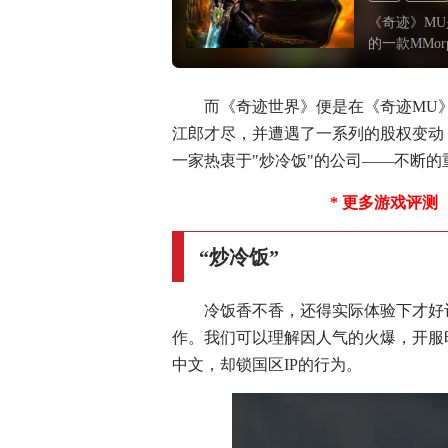
《奇迹》MU
的一款MMor
测。当时的
持*。在20
而《奇迹世界》便是在《奇迹MU
MU经历过
江郎才尽，并遭遇了一系列的股权变动
一家热衷于"炒冷饭"的公司——不断的
* 更多游戏评测
“炒冷饭”
冷饭香不香，还得实际体验下才好
作。我们可以理解因人气的火爆，开服
中文，却锁国区IP的行为。