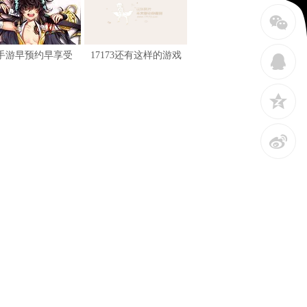
w
手游早预约早享受
17173还有这样的游戏
q
z
t