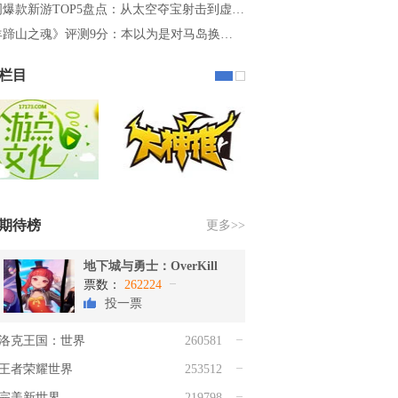
周爆款新游TOP5盘点：从太空夺宝射击到虚…
羊蹄山之魂》评测9分：本以为是对马岛换…
栏目
期待榜
更多>>
地下城与勇士：OverKill
票数：
262224
投一票
洛克王国：世界
260581
王者荣耀世界
253512
完美新世界
219798