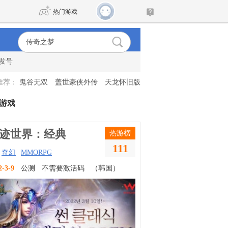
热门游戏
发号
DNF
传奇4
推荐：
鬼谷无双
盖世豪侠外传
天龙怀旧版
剑网3旗舰版
新天龙八部
游戏
自由
诛仙世界
新仙侠5
迹世界：经典
热游榜
111
奇幻
MMORPG
2-3-9
公测
不需要激活码
（韩国）