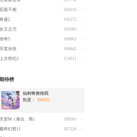
百面千相
204316
奇迹2
195272
女王之刃
191665
传奇5
189803
天堂永恒
168042
上古世纪2
153611
期待榜
仙剑奇侠传四
热度：
204555
天堂M（港台、韩）
189501
最终幻想11
187220