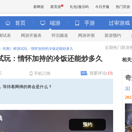
新网游
新页游
礼包/激活码
今日开服
热门页游
首页
端游
手游
过审游戏
测试表
网游开服表
怀旧频道
网游评测
新游预约
魔兽
近期热门新游
：经典》鲜游试玩：情怀加持的冷饭还能炒多久
天堂
试玩：情怀加持的冷饭还能炒多久
相关
王权与
王
我要评论(
13
)
手机订阅
奇
，等待着网禅的将会是什么？
3D
202
典
预约