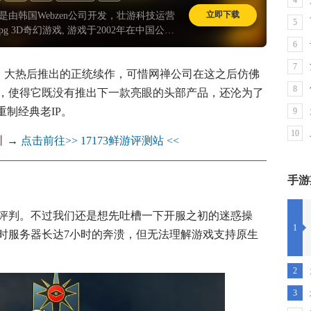
4
立即下载
是由韩国Webzen公司开发，壮游科技运营
5
pg 3D奇幻游戏, 游戏于2002年在中国公
情况可谓盛况空前，游戏采用3D引擎，支
6
04年时因为MU外挂横行以及私服的出现导致
7
》大热后推出的正统续作，可惜网禅公司在这之后仿佛
多次停运。
8
，使得它既没有推出下一款亮眼的头部产品，还沦为了
重制经典老IP。
9
10
丨
→
点击前往>> 17173鲜游评测站 <<
手游
评判。不过我们还是想先吐槽一下开服之初的迷惑操
1
时服务器长达7小时的奔溃，但无法理解游戏支持原生
2
3