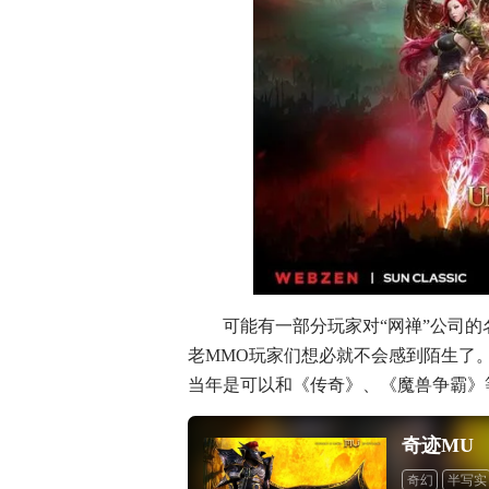
可能有一部分玩家对“网禅”公司
老MMO玩家们想必就不会感到陌生了
当年是可以和《传奇》、《魔兽争霸》
奇迹MU
奇幻
半写实