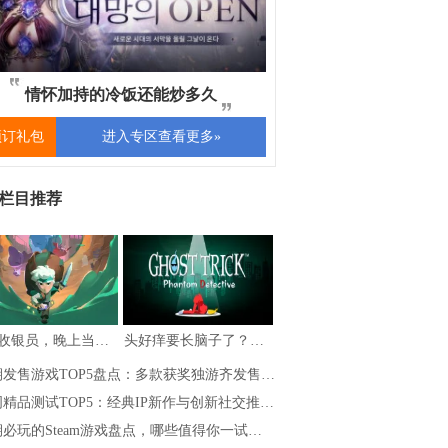
情怀加持的冷饭还能炒多久
预订礼包
进入专区查看更多»
栏目推荐
白天收银员，晚上当勇者，《夜勤人2：无尽…
头好痒要长脑子了？盘点5款一玩就停不下的…
期发售游戏TOP5盘点：多款获奖独游齐发售…
精品测试TOP5：经典IP新作与创新社交推…
必玩的Steam游戏盘点，哪些值得你一试…