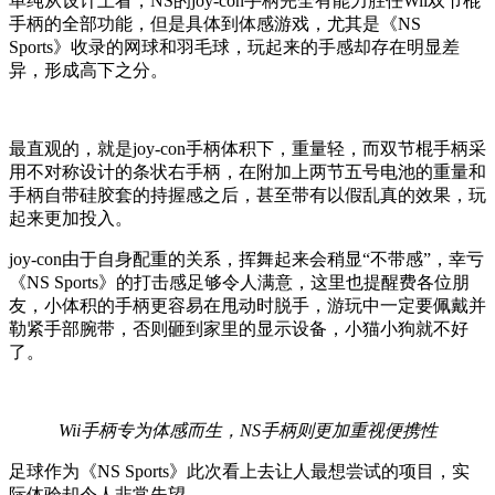
单纯从设计上看，NS的joy-con手柄完全有能力胜任Wii双节棍
手柄的全部功能，但是具体到体感游戏，尤其是《NS
Sports》收录的网球和羽毛球，玩起来的手感却存在明显差
异，形成高下之分。
最直观的，就是joy-con手柄体积下，重量轻，而双节棍手柄采
用不对称设计的条状右手柄，在附加上两节五号电池的重量和
手柄自带硅胶套的持握感之后，甚至带有以假乱真的效果，玩
起来更加投入。
joy-con由于自身配重的关系，挥舞起来会稍显“不带感”，幸亏
《NS Sports》的打击感足够令人满意，这里也提醒费各位朋
友，小体积的手柄更容易在甩动时脱手，游玩中一定要佩戴并
勒紧手部腕带，否则砸到家里的显示设备，小猫小狗就不好
了。
Wii手柄专为体感而生，NS手柄则更加重视便携性
足球作为《NS Sports》此次看上去让人最想尝试的项目，实
际体验却令人非常失望。