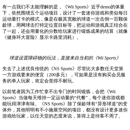
有一点我们不太能理解的是，《Wii Sports》近乎demo的体量
下，依然围绕五个运动项目，设计了一套迷你游戏和类似每日
运动量打卡的模式，像是在极其宽敞的球道一次击倒一百颗保
龄球，用网球击打特定位置目标等，把运动和游戏真正结合在
了一起，还会用量化的分数给玩家进行锻炼成果的结算（就像
《健身环大冒险》显示卡路里消耗）。
球道设置障碍物的玩法，直接来自当初的《Wii Sports》
失去了上述优良传统的《NS Sports》尽管比大多数任天堂第
一方游戏要来的便宜（200多元），可如果是没有购买会员服
务的单人玩家，肯定会觉得不耐玩。
以前笔者因为工作忙拿不出专门的时间锻炼，会把《Wii
Sports》当做每天维持一定运动量的“代餐”，每个迷你游戏都
能玩得津津有味。《NS Sports》除了保龄球有“异形球道”的变
体外，其他明明有不小施展空间的项目，都没有设计更多迷你
游戏给玩家，以任天堂的态度来说，算得上是待客不周了。