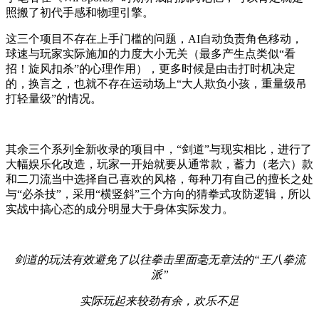
照搬了初代手感和物理引擎。
这三个项目不存在上手门槛的问题，AI自动负责角色移动，
球速与玩家实际施加的力度大小无关（最多产生点类似“看
招！旋风扣杀”的心理作用），更多时候是由击打时机决定
的，换言之，也就不存在运动场上“大人欺负小孩，重量级吊
打轻量级”的情况。
其余三个系列全新收录的项目中，“剑道”与现实相比，进行了
大幅娱乐化改造，玩家一开始就要从通常款，蓄力（老六）款
和二刀流当中选择自己喜欢的风格，每种刀有自己的擅长之处
与“必杀技”，采用“横竖斜”三个方向的猜拳式攻防逻辑，所以
实战中搞心态的成分明显大于身体实际发力。
剑道的玩法有效避免了以往拳击里面毫无章法的“王八拳流
派”
实际玩起来较劲有余，欢乐不足