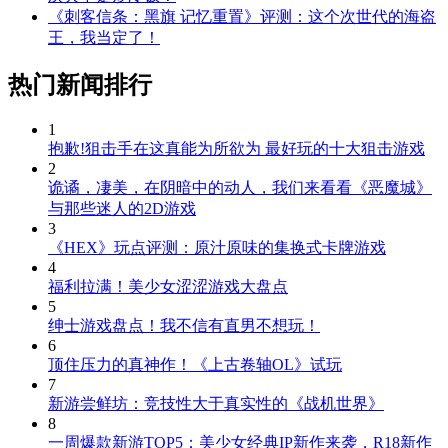
《刺客信条：黑旗 记忆重置》评测：这个次世代的海盗
王，我当定了！
热门新闻排行
1
抱歉!狙击手在这真能为所欲为 最好玩的十大狙击游戏
2
诡谲，凄美，在阴暗中的动人，我们来看看《恶魔城》
与那些迷人的2D游戏
3
《HEX》玩点评测：原汁原味的集换式卡牌游戏
4
福利拉满！美少女涩涩游戏大盘点
5
绅士游戏盘点！我不信有直男不想玩！
6
顶住压力的真神作！《上古卷轴OL》试玩
7
新游尝鲜坊：竞技性大于真实性的《战机世界》
8
一周爆款新游TOP5：美少女经典IP新作来袭，R18新作