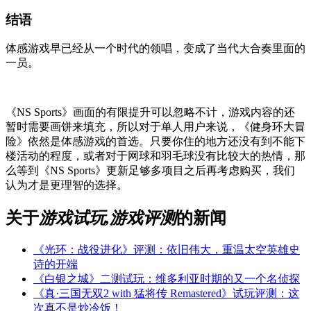
结语
体感游戏早已经从一个时代的领唱，变成了当代大合奏里面的
一员。
《NS Sports》画面的有限提升可以忽略不计，游戏内容的还
暂时需要画饼来填充，所以对于单人用户来说，《健身环大冒
险》依然是体感游戏的首选。只要你住的地方还没有到不能下
楼活动的程度，或者对于网球和羽毛球没有比较大的热情，那
么等到《NS Sports》更新足够多项目之后再考虑购买，我们
认为才是更理智的选择。
关于
游戏试玩,游戏评测
的新闻
《光环：战役进化》评测：依旧伟大，重温太空英雄史
诗的开端
《白银之城》二测试玩：维多利亚时期的又一个名侦探
《真·三国无双2 with 猛将传 Remastered》试玩评测：这
次真不是炒冷饭！