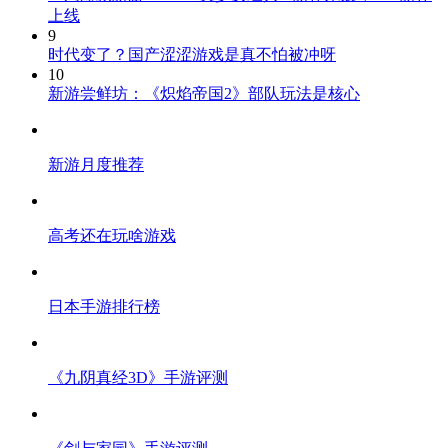
上线
9
时代变了？国产涩涩游戏是真不怕被冲呀
10
新游尝鲜坊：《炽焰帝国2》部队玩法是核心
新游月度推荐
高考还在玩啥游戏
日本手游排行榜
《九阴真经3D》手游评测