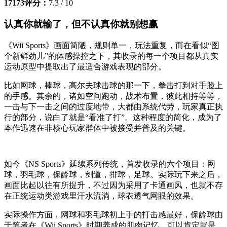
17173评分：
7.3 / 10
认真你就输了，但不认真你就别想赢
《Wii Sports》画面简陋，规则单一，玩法重复，而在看似“图
个新鲜劲儿”的体感操控之下，其收录的每一个项目都从真实
运动原型中提取出了最适合游戏表现的部分。
比如网球，棒球，高尔夫球击球的那一下，拳击打到对手脸上
的手感。其余的，诸如空间跑动，战术布置，彼此相持等等，
一击与下一击之间的过度地带，大都由系统代劳，玩家真正执
行的部分，说白了就是“看准了打”。这种程度的简化，成为了
本作迅速在非核心玩家群体中被接受并普及的关键。
如今《NS Sports》延续系列传统，首发收录的六个项目：网
球，羽毛球，保龄球，剑道，排球，足球。实际玩下来之后，
画面比起以往有所提升，不过因为采用了卡通画风，也就不存
在正统运动类游戏里汗水流淌，球衣透气网眼的效果。
实际操作方面，网球和羽毛球初上手的打击感最好，保龄球由
于笔者在《Wii Sports》时期养成的肌肉记忆，可以肯定就是