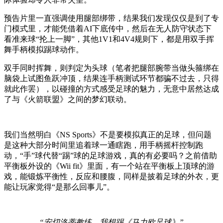
预告片里一直强调使用腿部绑带，结果我们发现仅仅是到了专
门模式里，才能凭借着AI下底传中，然后在无人防守状态下
看准来球“抡上一脚”，其他1V1和4V4规则下，都是用双手挥
舞手柄模拟踢球动作。
双手同时挥舞，则判定为头球（笔者把腿部腕带当做头箍绑在
脑袋上试图鱼跃冲顶，结果连手柄测试环节都骗不过去，只得
就此作罢），以碰撞的方式感受足球的魅力，无意中居然达成
了与《火箭联盟》之间的梦幻联动。
我们当然明白《NS Sports》不是要模拟真正的足球，但问题
是这种大部分时间里追着球一通瞎跑，用手柄摇杆控制跑
动，“手”球代替“踢”球的足球游戏，真的有必要吗？之前借助
平衡板外设的《Wii fit》里面，有一个站在平衡板上顶球的游
戏，能锻炼平衡性，反应和腰腹，同样是披着足球的外衣，更
能让玩家觉得“是那么回事儿”。
“安切洛蒂教练，我想踢《马力欧足球》”