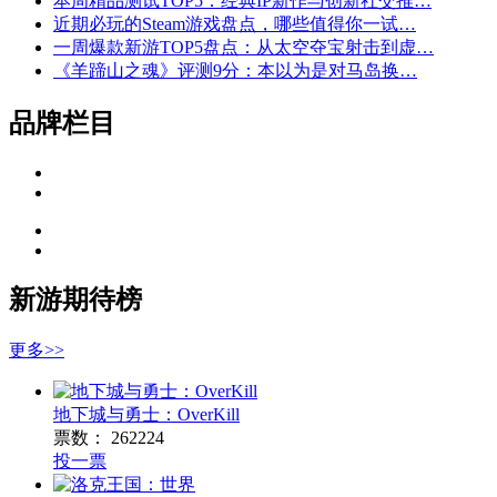
本周精品测试TOP5：经典IP新作与创新社交推…
近期必玩的Steam游戏盘点，哪些值得你一试…
一周爆款新游TOP5盘点：从太空夺宝射击到虚…
《羊蹄山之魂》评测9分：本以为是对马岛换…
品牌栏目
新游期待榜
更多>>
地下城与勇士：OverKill
票数：
262224
投一票