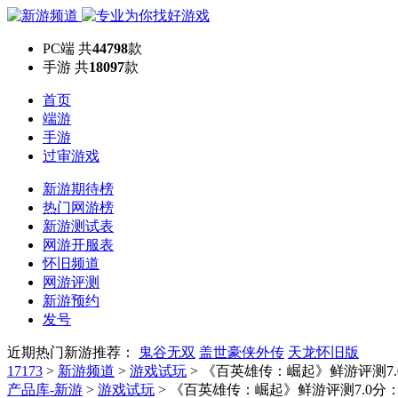
PC端
共
44798
款
手游
共
18097
款
首页
端游
手游
过审游戏
新游期待榜
热门网游榜
新游测试表
网游开服表
怀旧频道
网游评测
新游预约
发号
近期热门新游推荐：
鬼谷无双
盖世豪侠外传
天龙怀旧版
17173
>
新游频道
>
游戏试玩
>
《百英雄传：崛起》鲜游评测7
产品库-新游
>
游戏试玩
> 《百英雄传：崛起》鲜游评测7.0