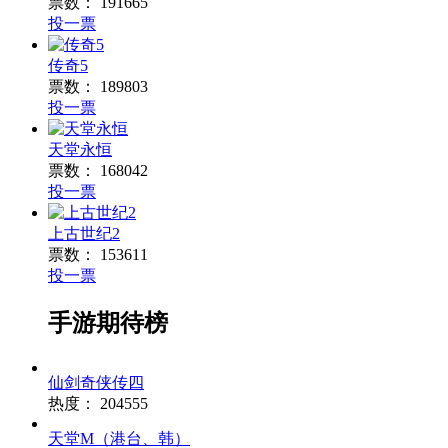
票数：
191665
投一票
传奇5
票数：
189803
投一票
天堂永恒
票数：
168042
投一票
上古世纪2
票数：
153611
投一票
手游期待榜
仙剑奇侠传四
热度：
204555
天堂M（港台、韩）