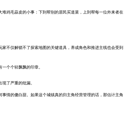
大堆鸡毛蒜皮的小事：下到帮别的居民买道菜，上到帮每一位外来者在
玩家不仅解锁不了探索地图的关键道具，养成角色和推进主线也会受到
有一个个轻飘飘的印章。
出现了严重的纰漏。
何事情的傻白甜。如果这个城镇真的归主角经营管理的话，那估计主角