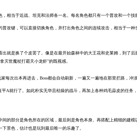
色，相当于近战、坦克和法师各一名。每名角色都只有一个普攻和一个技
的普攻键，可以直接切换角色，并打出角色之间的连续攻击，相当于一种变
看出就是换了个皮罢了。像是在最开始森林中的大王花和史莱姆，到了后
拿灭世魔杖打霸天小龙虾”的既视感。
玩家每次出本再进去，Boss都会自动刷新，一遍又一遍地在那里拦路，冲淡
一直平A就行了。如此朴实无华且枯燥的战斗，再加上各种鸡毛蒜皮的任务
中间的部分是角色所在的区域，最后则是角色本身。再搭配上精细的建模
一下景色，估计也是玩到最后唯一的乐趣了。