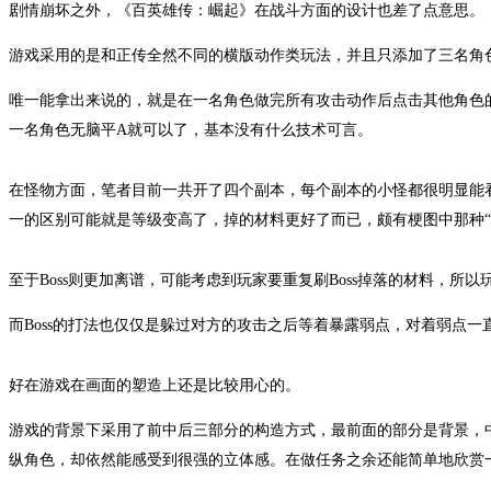
剧情崩坏之外，《百英雄传：崛起》在战斗方面的设计也差了点意思。
游戏采用的是和正传全然不同的横版动作类玩法，并且只添加了三名角
唯一能拿出来说的，就是在一名角色做完所有攻击动作后点击其他角色
一名角色无脑平A就可以了，基本没有什么技术可言。
在怪物方面，笔者目前一共开了四个副本，每个副本的小怪都很明显能
一的区别可能就是等级变高了，掉的材料更好了而已，颇有梗图中那种“
至于Boss则更加离谱，可能考虑到玩家要重复刷Boss掉落的材料，所以
而Boss的打法也仅仅是躲过对方的攻击之后等着暴露弱点，对着弱点
好在游戏在画面的塑造上还是比较用心的。
游戏的背景下采用了前中后三部分的构造方式，最前面的部分是背景，
纵角色，却依然能感受到很强的立体感。在做任务之余还能简单地欣赏