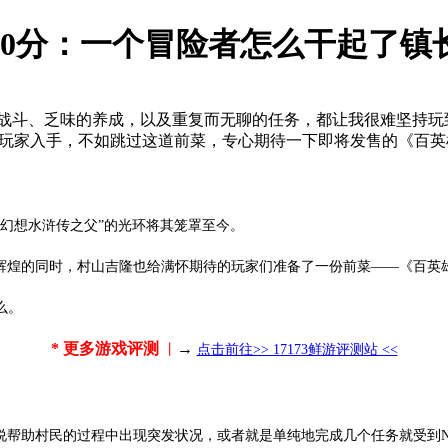
.0分：一个冒险者怎么干起了镇
战斗、乏味的养成，以及重复而无聊的任务，都让我很难坚持玩
的玩家入手，不如跳过这道前菜，专心期待一下即将发售的《百
“幻想水浒传之父”的光环将其笼罩至今。
铸辉煌的同时，村山吉隆也给满怀期待的玩家们准备了一份前菜——《百英
么。
* 更多游戏评测
→
丨
点击前往>> 17173鲜游评测站 <<
说帮助村民的过程中出现突发状况，或者就是单纯地完成几个任务就受到N