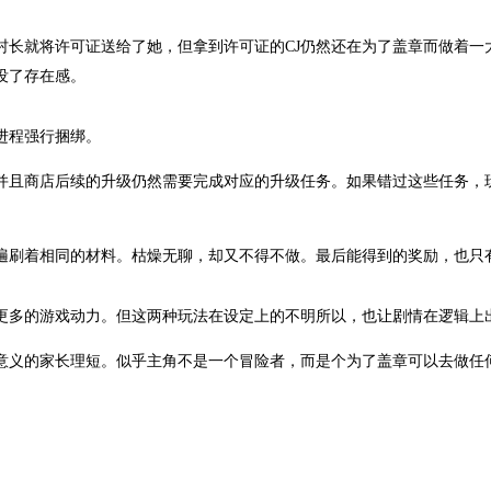
村长就将许可证送给了她，但拿到许可证的CJ仍然还在为了盖章而做着一
没了存在感。
进程强行捆绑。
，并且商店后续的升级仍然需要完成对应的升级任务。如果错过这些任务，
遍刷着相同的材料。枯燥无聊，却又不得不做。最后能得到的奖励，也只
更多的游戏动力。但这两种玩法在设定上的不明所以，也让剧情在逻辑上
意义的家长理短。似乎主角不是一个冒险者，而是个为了盖章可以去做任