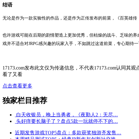
结语
无论是作为一款实验性的作品，还是作为正传发布的前菜，《百英雄传
也许游戏可能在后期的剧情塑造上更加优秀，但枯燥的战斗、乏味的养
戏并不适合对JRPG感兴趣的玩家入手，不如跳过这道前菜，专心期待
17173.com发布此文仅为传递信息，不代表17173.com认同
看了又看
点击查看更多
独家栏目推荐
白天收银员，晚上当勇者，《夜勤人2：无尽…
头好痒要长脑子了？盘点5款一玩就停不下的…
近期发售游戏TOP5盘点：多款获奖独游齐发售…