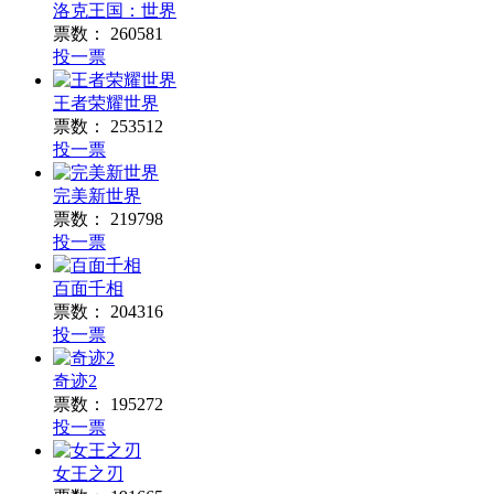
洛克王国：世界
票数：
260581
投一票
王者荣耀世界
票数：
253512
投一票
完美新世界
票数：
219798
投一票
百面千相
票数：
204316
投一票
奇迹2
票数：
195272
投一票
女王之刃