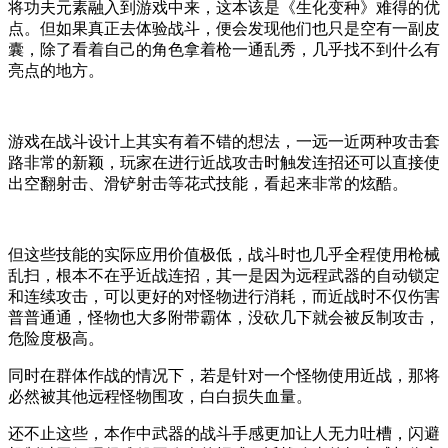
将功夫元素融入到游戏中来，这本该是《生化变种》难得的优
点。但如果真正去体验战斗，便会发现他们也只是空有一副皮
囊，除了看着自己的角色拿着枪一通乱秀，几乎找不到什么有
亮点的地方。
游戏在战斗设计上其实有着不错的想法，一远一近两种攻击套
路非常的新颖，玩家在进行近战攻击时触发连招还可以直接使
出空翻射击、滑铲射击等花式技能，看起来非常的炫酷。
但这些技能的实际应用价值极低，战斗时也几乎全程使用枪械
乱扫，根本不在乎近战连招，其一是因为远程武器的自动锁定
和连续攻击，可以更好的对怪物进行消耗，而近战时不仅伤害
普普通通，怪物也大多附带霸体，没砍几下就会被反制攻击，
危险度极高。
同时在群体作战的情况下，若是针对一个怪物使用近战，那将
必然被其他远程怪物围攻，白白损失血量。
还不止这些，本作中武器的战斗手感更加让人无力吐槽，闪避