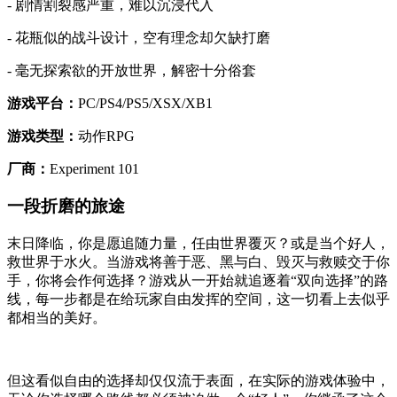
- 剧情割裂感严重，难以沉浸代入
- 花瓶似的战斗设计，空有理念却欠缺打磨
- 毫无探索欲的开放世界，解密十分俗套
游戏平台：
PC/PS4/PS5/XSX/XB1
游戏类型：
动作RPG
厂商：
Experiment 101
一段折磨的旅途
末日降临，你是愿追随力量，任由世界覆灭？或是当个好人，
救世界于水火。当游戏将善于恶、黑与白、毁灭与救赎交于你
手，你将会作何选择？游戏从一开始就追逐着“双向选择”的路
线，每一步都是在给玩家自由发挥的空间，这一切看上去似乎
都相当的美好。
但这看似自由的选择却仅仅流于表面，在实际的游戏体验中，