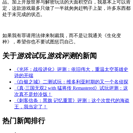
品。加上开放世界与解密玩法的大面积空白，我基本上可以肯
定，这款游戏最多只做了一半就匆匆赶鸭子上架，许多东西都
处于未完成的状态。
如果我有罪请用法律来制裁我，而不是让我通关《生化变
种》，希望你也不要试图惩罚自己。
关于
游戏试玩,游戏评测
的新闻
《光环：战役进化》评测：依旧伟大，重温太空英雄史
诗的开端
《白银之城》二测试玩：维多利亚时期的又一个名侦探
《真·三国无双2 with 猛将传 Remastered》试玩评测：这
次真不是炒冷饭！
《刺客信条：黑旗 记忆重置》评测：这个次世代的海盗
王，我当定了！
热门新闻排行