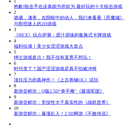
1
抱歉!狙击手在这真能为所欲为 最好玩的十大狙击游戏
2
诡谲，凄美，在阴暗中的动人，我们来看看《恶魔城》
与那些迷人的2D游戏
3
《HEX》玩点评测：原汁原味的集换式卡牌游戏
4
福利拉满！美少女涩涩游戏大盘点
5
绅士游戏盘点！我不信有直男不想玩！
6
时代变了？国产涩涩游戏是真不怕被冲呀
7
顶住压力的真神作！《上古卷轴OL》试玩
8
新游尝鲜坊：Q版2.5D“单手撸”《最强军团》
9
新游尝鲜坊：竞技性大于真实性的《战机世界》
10
新游尝鲜坊：暴漫乱入！2.5D网游《不败传说》