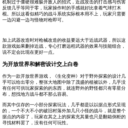
机制过于僵硬很难躲开敌人的招式，近战攻击的打击感与伤害
反馈几乎等同于零，玩家操作时的手感就好比拿着气球打木
棍。所以这看似精巧的战斗系统实际根本用不上，玩家只需要
一边闪避一边与怪物对枪即可。
加上武器改造时对枪械改造的收益要远大于近战武器，所以这
款游戏如果删掉近战，专心打磨远程武器的效果与技能组合，
说不定会比现在更好一点。
为开放世界和解密设计交上白卷
作为一款开放世界游戏，《生化变种》对于野外探索的设计几
乎可以给出零分，整张大地图中除了茂盛的植被以外，几乎没
有任何可供玩家探索的的东西，就连野外的野怪都只有零星分
布，想找地方战斗都不那么容易。
而其中仅存的一小部分探索玩法，几乎都是以以据点形式呈现
的，一个不大不小的破旧村落外加几只小怪的战斗，就是整个
据点的内容了，玩家在其之上的探索充其量也只是翻箱倒柜的
寻找材料罢了，没有任何可玩性。