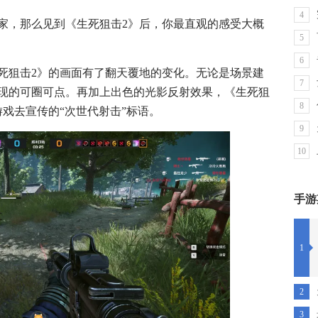
4
家，那么见到《生死狙击2》后，你最直观的感受大概
5
6
死狙击2》的画面有了翻天覆地的变化。无论是场景建
7
现的可圈可点。再加上出色的光影反射效果，《生死狙
8
戏去宣传的“次世代射击”标语。
9
10
手游
1
2
3