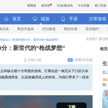
新网游
新页游
礼包/激活码
今日开服
热门页游
首页
端游
手游
过审游戏
测试表
网游开服表
怀旧频道
网游评测
新游预约
魔兽
近期热门新游
死狙击2》鲜游评测8.0分：新世代的“枪战梦想”
天堂
0分：新世代的“枪战梦想”
相关
王权与
我要评论(
9
)
手机订阅
生
优点和缺点都十分明显的游戏，它看似是一锅无从下口的大杂
第
场氛围感营造，以及枪械系统上的特色，为我们带来了一段有
202
国
下载
击