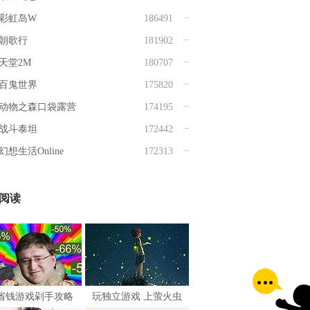
彩虹岛W
186491
朝歌行
181902
天堂2M
180707
百鬼世界
175820
动物之森口袋露营
174195
战斗泰坦
172442
幻想生活Online
172313
阅读
省钱游戏剁手攻略
玩独立游戏 上萤火虫