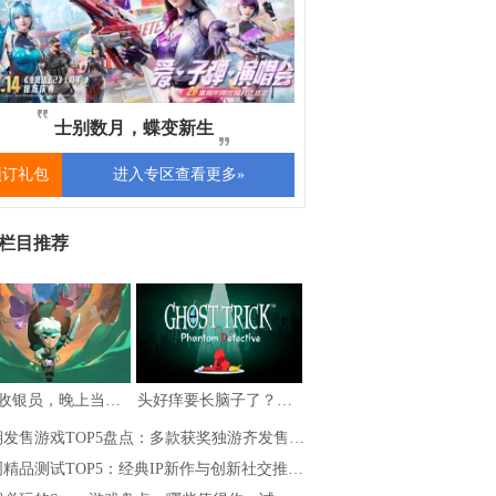
士别数月，蝶变新生
预订礼包
进入专区查看更多»
栏目推荐
白天收银员，晚上当勇者，《夜勤人2：无尽…
头好痒要长脑子了？盘点5款一玩就停不下的…
期发售游戏TOP5盘点：多款获奖独游齐发售…
精品测试TOP5：经典IP新作与创新社交推…