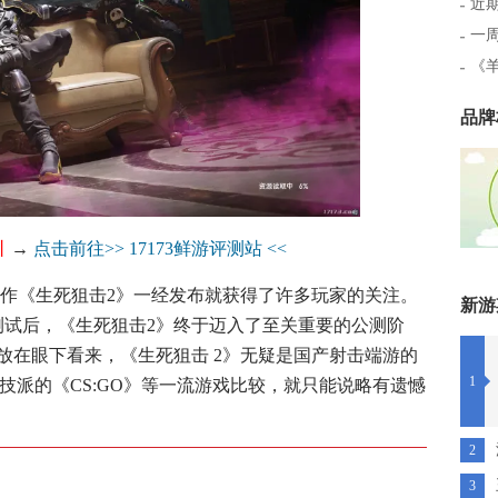
近期
一
《
品牌
丨
→
点击前往>> 17173鲜游评测站 <<
续作《生死狙击2》一经发布就获得了许多玩家的关注。
新游
测试后，《生死狙击2》终于迈入了至关重要的公测阶
放在眼下看来，《生死狙击 2》无疑是国产射击端游的
1
技派的《CS:GO》等一流游戏比较，就只能说略有遗憾
2
3