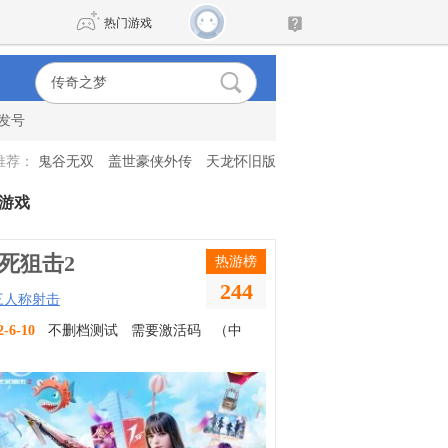
热门游戏
发号
DNF
传奇4
推荐：
鬼谷无双
盖世豪侠外传
天龙怀旧版
剑网3旗舰版
新天龙八部
游戏
自由
诛仙世界
新仙侠5
死狙击2
热游榜
244
三人称射击
2-6-10
不删档测试
需要激活码
（中
）