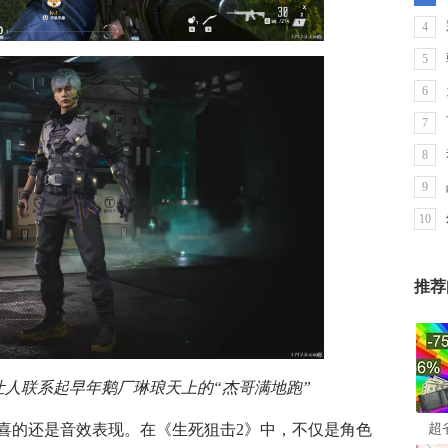
4
5
6
7
8
9
10
推荐
让人联系起早年鹅厂琳琅天上的“杰哥满地跑”
超
喜的还是音效表现。在《生死狙击2》中，不仅是角色