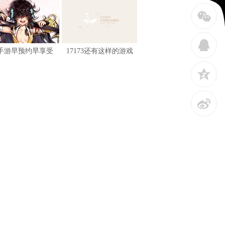
w
q
手游早预约早享受
17173还有这样的游戏
z
t