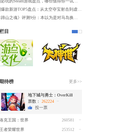
必玩的Steam游戏盘点，哪些值得你一试…
周爆款新游TOP5盘点：从太空夺宝射击到虚…
羊蹄山之魂》评测9分：本以为是对马岛换…
栏目
期待榜
更多>>
地下城与勇士：OverKill
票数：
262224
投一票
洛克王国：世界
260581
王者荣耀世界
253512