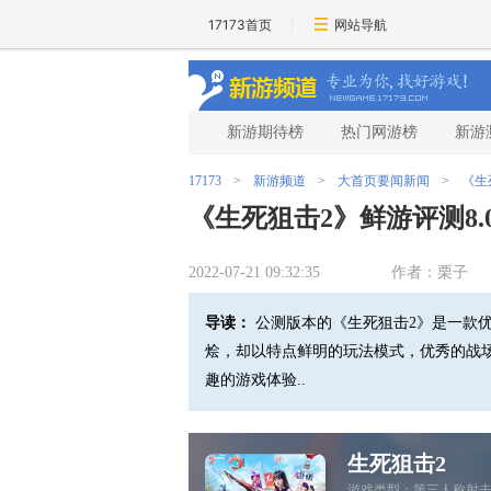
17173首页
网站导航
新游期待榜
热门网游榜
新游
17173
>
新游频道
>
大首页要闻新闻
>
《生
《生死狙击2》鲜游评测8.
2022-07-21 09:32:35
作者：栗子
导读：
公测版本的《生死狙击2》是一款
烩，却以特点鲜明的玩法模式，优秀的战
趣的游戏体验..
生死狙击2
游戏类型：
第三人称射