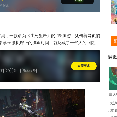
 不删档测试
时期，一款名为《生死狙击》的FPS页游，凭借着网页的
多学子微机课上的摸鱼时间，就此成了一代人的回忆。
独家
查看更多
演
2D
射击
道具收费
近
本周