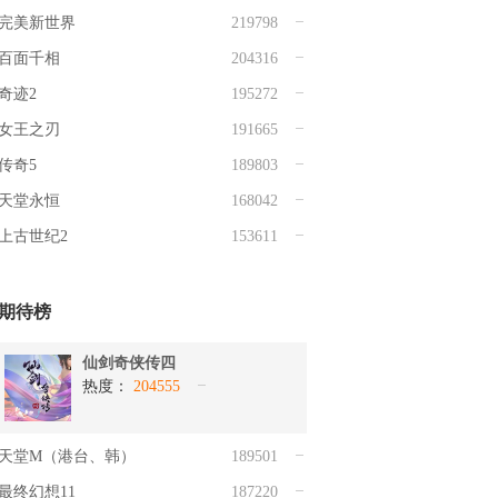
完美新世界
219798
百面千相
204316
奇迹2
195272
女王之刃
191665
传奇5
189803
天堂永恒
168042
上古世纪2
153611
期待榜
仙剑奇侠传四
热度：
204555
天堂M（港台、韩）
189501
最终幻想11
187220