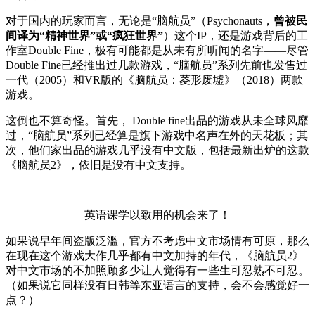
对于国内的玩家而言，无论是“脑航员”（Psychonauts，
曾被民
间译为“精神世界”或“疯狂世界”
）这个IP，还是游戏背后的工
作室Double Fine，极有可能都是从未有所听闻的名字——尽管
Double Fine已经推出过几款游戏，“脑航员”系列先前也发售过
一代（2005）和VR版的《脑航员：菱形废墟》（2018）两款
游戏。
这倒也不算奇怪。首先， Double fine出品的游戏从未全球风靡
过，“脑航员”系列已经算是旗下游戏中名声在外的天花板；其
次，他们家出品的游戏几乎没有中文版，包括最新出炉的这款
《脑航员2》，依旧是没有中文支持。
英语课学以致用的机会来了！
如果说早年间盗版泛滥，官方不考虑中文市场情有可原，那么
在现在这个游戏大作几乎都有中文加持的年代，《脑航员2》
对中文市场的不加照顾多少让人觉得有一些生可忍熟不可忍。
（如果说它同样没有日韩等东亚语言的支持，会不会感觉好一
点？）