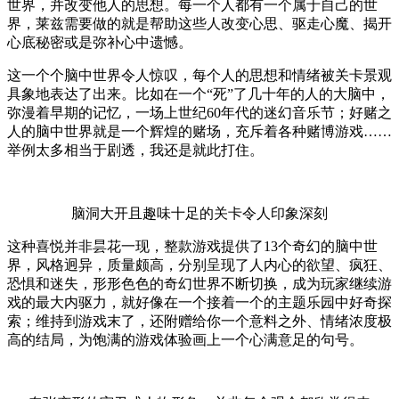
世界，并改变他人的思想。每一个人都有一个属于自己的世
界，莱兹需要做的就是帮助这些人改变心思、驱走心魔、揭开
心底秘密或是弥补心中遗憾。
这一个个脑中世界令人惊叹，每个人的思想和情绪被关卡景观
具象地表达了出来。比如在一个“死”了几十年的人的大脑中，
弥漫着早期的记忆，一场上世纪60年代的迷幻音乐节；好赌之
人的脑中世界就是一个辉煌的赌场，充斥着各种赌博游戏……
举例太多相当于剧透，我还是就此打住。
脑洞大开且趣味十足的关卡令人印象深刻
这种喜悦并非昙花一现，整款游戏提供了13个奇幻的脑中世
界，风格迥异，质量颇高，分别呈现了人内心的欲望、疯狂、
恐惧和迷失，形形色色的奇幻世界不断切换，成为玩家继续游
戏的最大内驱力，就好像在一个接着一个的主题乐园中好奇探
索；维持到游戏末了，还附赠给你一个意料之外、情绪浓度极
高的结局，为饱满的游戏体验画上一个心满意足的句号。