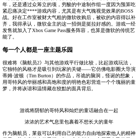
年，还是通过众筹立的项，穷酸的中途制作组一度因为预算吃
紧忍痛决定****游戏内容，尤其是有大气魄视觉效果的BOSS
战。好在工作室被财大气粗的微软收购后，被砍的内容得以补
齐，我得承认，微软金主的这一招倒是挺拉好感的。游戏一经
发售就加入了Xbox Game Pass服务阵容，也算是微软的传统艺
能了。
每一个人都是一座主题乐园
很难将《脑航员2》与其他游戏平行做比较，比起游戏玩法，
它独特的风格才是吸引到玩家的关键——它仿佛电影圈大导演
蒂姆·波顿（Tim Burton）的作品，吊诡的脑洞，怪诞的想象，
用哥特风的华丽感和高饱和度的明艳色彩营造一个个瑰丽的童
梦，并将诙谐和温情藏在狡黠的面具背后。
游戏将阴郁的哥特风和灿烂的童话融合在一起
浓浓的艺术气息里包裹着不想长大的童年
作为脑航员，莱兹可以利用自己的能力自由地探索他人的精神