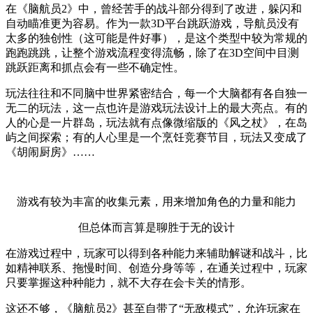
在《脑航员2》中，曾经苦手的战斗部分得到了改进，躲闪和
自动瞄准更为容易。作为一款3D平台跳跃游戏，导航员没有
太多的独创性（这可能是件好事），是这个类型中较为常规的
跑跑跳跳，让整个游戏流程变得流畅，除了在3D空间中目测
跳跃距离和抓点会有一些不确定性。
玩法往往和不同脑中世界紧密结合，每一个大脑都有各自独一
无二的玩法，这一点也许是游戏玩法设计上的最大亮点。有的
人的心是一片群岛，玩法就有点像微缩版的《风之杖》，在岛
屿之间探索；有的人心里是一个烹饪竞赛节目，玩法又变成了
《胡闹厨房》……
游戏有较为丰富的收集元素，用来增加角色的力量和能力
但总体而言算是聊胜于无的设计
在游戏过程中，玩家可以得到各种能力来辅助解谜和战斗，比
如精神联系、拖慢时间、创造分身等等，在通关过程中，玩家
只要掌握这种种能力，就不大存在会卡关的情形。
这还不够，《脑航员2》甚至自带了“无敌模式”，允许玩家在