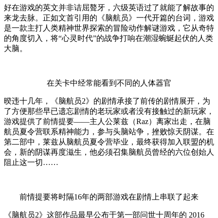
好在游戏的英文并非诘屈聱牙，六级英语过了就能了解故事的
来龙去脉。正如文首引用的《脑航员》一代开篇的台词，游戏
是一款主打人类精神世界探索的冒险动作解谜游戏，它从奇特
的角度切入，将“心灵时代”的战争打响在潮湿蜿蜒起伏的人类
大脑。
在关卡中经常能看到不同的人体器官
暌违十几年，《脑航员2》的剧情承接了前传的剧情展开，为
了方便那些早已遗忘剧情的老玩家或者没有接触过的新玩家，
游戏提供了前情提要——主人公莱兹（Raz）离家出走，在脑
航员夏令营联系精神能力，参与头脑站争，挫败惊天阴谋。在
第二部中，莱兹从脑航员夏令营毕业，最终获得加入联盟的机
会，新的阴谋再度滋生，他必须召集脑航员曾经的六位创始人
阻止这一切……
前情提要将时隔16年的两部游戏在剧情上串联了起来
《脑航员2》这部作品最早公布于第一部问世十周年的 2016