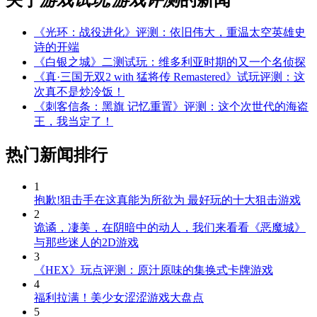
《光环：战役进化》评测：依旧伟大，重温太空英雄史
诗的开端
《白银之城》二测试玩：维多利亚时期的又一个名侦探
《真·三国无双2 with 猛将传 Remastered》试玩评测：这
次真不是炒冷饭！
《刺客信条：黑旗 记忆重置》评测：这个次世代的海盗
王，我当定了！
热门新闻排行
1
抱歉!狙击手在这真能为所欲为 最好玩的十大狙击游戏
2
诡谲，凄美，在阴暗中的动人，我们来看看《恶魔城》
与那些迷人的2D游戏
3
《HEX》玩点评测：原汁原味的集换式卡牌游戏
4
福利拉满！美少女涩涩游戏大盘点
5