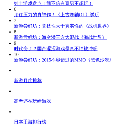
绅士游戏盘点！我不信有直男不想玩！
6
顶住压力的真神作！《上古卷轴OL》试玩
7
新游尝鲜坊：竞技性大于真实性的《战机世界》
8
新游尝鲜坊：海空潜三方大混战《海战世界》
9
时代变了？国产涩涩游戏是真不怕被冲呀
10
新游尝鲜坊：2015不容错过的MMO《黑色沙漠》
新游月度推荐
高考还在玩啥游戏
日本手游排行榜