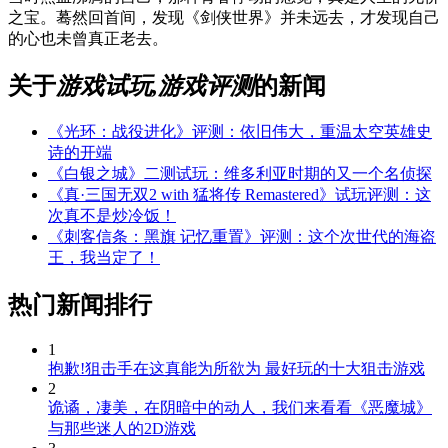
之宝。蓦然回首间，发现《剑侠世界》并未远去，才发现自己
的心也未曾真正老去。
关于
游戏试玩,游戏评测
的新闻
《光环：战役进化》评测：依旧伟大，重温太空英雄史
诗的开端
《白银之城》二测试玩：维多利亚时期的又一个名侦探
《真·三国无双2 with 猛将传 Remastered》试玩评测：这
次真不是炒冷饭！
《刺客信条：黑旗 记忆重置》评测：这个次世代的海盗
王，我当定了！
热门新闻排行
1
抱歉!狙击手在这真能为所欲为 最好玩的十大狙击游戏
2
诡谲，凄美，在阴暗中的动人，我们来看看《恶魔城》
与那些迷人的2D游戏