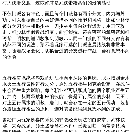
有人侠肝义胆，这或许才是武侠带给我们的最初感动！
不仅门派各有特色，而且每个门派都有两个分支，内力与外
功，可以根据自己的喜好选择不同的技能和风格。比如少林便
被分为刀少林和棍少林，刀少林更偏向远程爆发，用刀气攻
击，棍少林类似近战坦克，能打能抗。还有丐帮的掌丐帮和棍
丐帮，明教的锤明教和剑明教……同一门派的不同分支都有着
截然不同的玩法，预示着玩家可选的门派发展路线将非常丰
富，随着战场变化，切换合适的分支进行作战，会有意想不到
的体验。
五行相克系统将游戏的玩法推向更深度的趣味。职业按照金木
水火土五行属性进行划分，通过五行相生相克的设定，在战斗
中会产生重大影响。每个职业都可以和其他的两个职业产生五
行共鸣，从而释放相应的技能，像是五行属金的少林、天王，
对上五行属木的明教、唐门，就会存在一定的五行优势。装备
亦遵循五行相生的原则，选对装备能得到意想不到的加成。
曾经广为玩家所喜闻乐见的群战经典玩法如白虎堂、武林联
赛、宋金战场、领土战等等在本作中悉数回归，涵盖竞技场、