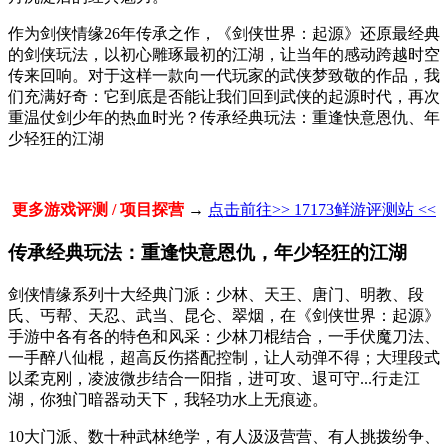
作为剑侠情缘26年传承之作，《剑侠世界：起源》还原最经典
的剑侠玩法，以初心雕琢最初的江湖，让当年的感动跨越时空
传来回响。对于这样一款向一代玩家的武侠梦致敬的作品，我
们充满好奇：它到底是否能让我们回到武侠的起源时代，再次
重温仗剑少年的热血时光？传承经典玩法：重逢快意恩仇、年
少轻狂的江湖
更多游戏评测 / 项目探营
→
点击前往>> 17173鲜游评测站 <<
传承经典玩法：重逢快意恩仇，年少轻狂的江湖
剑侠情缘系列十大经典门派：少林、天王、唐门、明教、段
氏、丐帮、天忍、武当、昆仑、翠烟，在《剑侠世界：起源》
手游中各有各的特色和风采：少林刀棍结合，一手伏魔刀法、
一手醉八仙棍，超高反伤搭配控制，让人动弹不得；大理段式
以柔克刚，凌波微步结合一阳指，进可攻、退可守...行走江
湖，你独门暗器动天下，我轻功水上无痕迹。
10大门派、数十种武林绝学，有人汲汲营营、有人挑拨纷争、