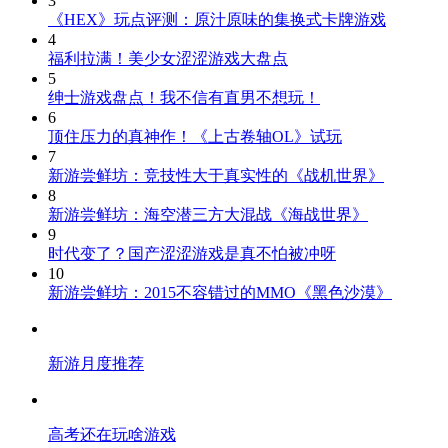
3
《HEX》玩点评测：原汁原味的集换式卡牌游戏
4
福利拉满！美少女涩涩游戏大盘点
5
绅士游戏盘点！我不信有直男不想玩！
6
顶住压力的真神作！《上古卷轴OL》试玩
7
新游尝鲜坊：竞技性大于真实性的《战机世界》
8
新游尝鲜坊：海空潜三方大混战《海战世界》
9
时代变了？国产涩涩游戏是真不怕被冲呀
10
新游尝鲜坊：2015不容错过的MMO《黑色沙漠》
新游月度推荐
高考还在玩啥游戏