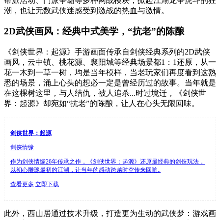
帮派活动、门派争霸等多种网战模块，掀起江湖龙争虎斗的狂
潮，也让无数武侠迷感受到激战的热血与激情。
2D武侠画风：经典中式美学，“抗老”的陈酿
《剑侠世界：起源》手游画面传承自剑侠经典系列的2D武侠
画风，云中镇、桃花源、襄阳城等经典场景都1：1还原，从一
花一木到一草一树，均是当年模样，当老玩家们再度看到这熟
悉的场景，涌上心头的想必一定是曾经历过的故事。当年就是
在这棵树这里，与人结仇，被人追杀...时过境迁，《剑侠世
界：起源》却宛如“抗老”的陈酿，让人在心头无限回味。
剑侠世界：起源
剑侠情缘
作为剑侠情缘26年传承之作，《剑侠世界：起源》还原最经典的剑侠玩法，
以初心雕琢最初的江湖，让当年的感动跨越时空传来回响..
查看更多
立即下载
此外，西山居通过技术升级，打造更为生动的武侠梦：游戏画