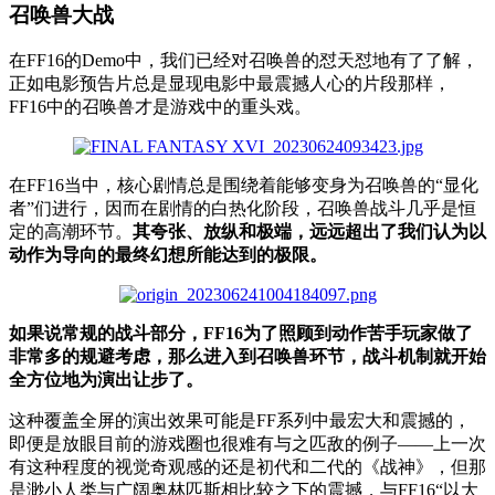
召唤兽大战
在FF16的Demo中，我们已经对召唤兽的怼天怼地有了了解，
正如电影预告片总是显现电影中最震撼人心的片段那样，
FF16中的召唤兽才是游戏中的重头戏。
在FF16当中，核心剧情总是围绕着能够变身为召唤兽的“显化
者”们进行，因而在剧情的白热化阶段，召唤兽战斗几乎是恒
定的高潮环节。
其夸张、放纵和极端，远远超出了我们认为以
动作为导向的最终幻想所能达到的极限。
如果说常规的战斗部分，FF16为了照顾到动作苦手玩家做了
非常多的规避考虑，那么进入到召唤兽环节，战斗机制就开始
全方位地为演出让步了。
这种覆盖全屏的演出效果可能是FF系列中最宏大和震撼的，
即便是放眼目前的游戏圈也很难有与之匹敌的例子——上一次
有这种程度的视觉奇观感的还是初代和二代的《战神》，但那
是渺小人类与广阔奥林匹斯相比较之下的震撼，与FF16“以大