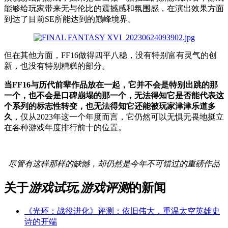
能够给玩家带来无与伦比的震撼感和氛围感，在演出效果方面
到达了目前SE所能达到的巅峰境界。
但在其他方面，FF16做得四平八稳，没有特别富有灵气的创
新，也没有特别糟糕的部分。
当FF16与历代前辈作品放在一起，它并不会是特别出跳的那
一个，也不会是口碑崩塌的那一个，无法得知它是否能代表这
个系列的标志性转变，也无法得知它还能被玩家津津乐道多
久
，仅从2023年这一个年度而言，它仍然可以无惧无畏地挺立
在各种游戏年度排行前十的位置。
尽管有这样那样的缺憾，却仍然是今年不可错过的重磅作品
关于
游戏试玩,游戏评测
的新闻
《光环：战役进化》评测：依旧伟大，重温太空英雄史
诗的开端