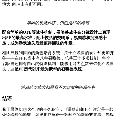
博大”的冲击有所不同。
华丽的视觉风格，仍然是SE的味道
配合简单的QTE等战斗机制，召唤兽战斗在分镜设计上表现
出SE的最高水准，配上恢弘的交响乐，氛围感和沉浸感十
足，成为游戏通关后最值得回味的华章。
相比浅显到简陋的角色培育系统，关于召唤兽的设计却更加齐
备——在FF16当中有八种召唤兽，总共三十多项技能，每个
召唤兽还拥有自己的特殊机制，能够用能力点数来强化召唤兽
技，这
是FF历代以来最为豪华的召唤兽系统
。
游戏的支线大都是我不大想做的跑腿任务
结语
鉴于最终幻想这个IP的长久积淀，《最终幻想16》注定是一款
众说纷纭的游戏，如果把它当做一款独立的新游戏来看，游戏