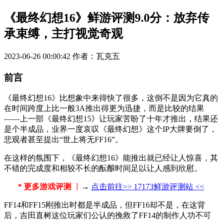
《最终幻想16》鲜游评测9.0分：放弃传
承束缚，主打视觉奇观
2023-06-26 00:00:42
作者：瓦克五
前言
《最终幻想16》比想象中来得快了很多，这倒不是因为它真的
在时间跨度上比一般3A推出得更为迅捷，而是比较的结果
——上一部《最终幻想15》让玩家苦盼了十年才推出，结果还
是个半成品，业界一度哀叹《最终幻想》这个IP大牌要倒了，
悲观者甚至提出“世上将无FF16”。
在这样的氛围下，《最终幻想16》能推出就已经让人惊喜，其
不错的完成度和相较不长的酝酿时间足以让人感到欣慰。
* 更多游戏评测
丨
→
点击前往>> 17173鲜游评测站 <<
FF14和FF15刚推出时都是半成品，但FF16却不是，在这背
后，吉田直树这位玩家们公认的挽救了FF14的制作人功不可