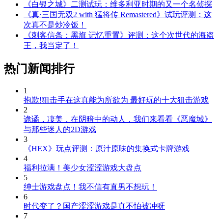
《白银之城》二测试玩：维多利亚时期的又一个名侦探
《真·三国无双2 with 猛将传 Remastered》试玩评测：这
次真不是炒冷饭！
《刺客信条：黑旗 记忆重置》评测：这个次世代的海盗
王，我当定了！
热门新闻排行
1
抱歉!狙击手在这真能为所欲为 最好玩的十大狙击游戏
2
诡谲，凄美，在阴暗中的动人，我们来看看《恶魔城》
与那些迷人的2D游戏
3
《HEX》玩点评测：原汁原味的集换式卡牌游戏
4
福利拉满！美少女涩涩游戏大盘点
5
绅士游戏盘点！我不信有直男不想玩！
6
时代变了？国产涩涩游戏是真不怕被冲呀
7