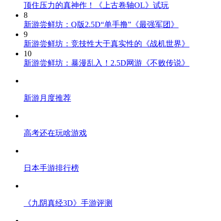
顶住压力的真神作！《上古卷轴OL》试玩
8
新游尝鲜坊：Q版2.5D“单手撸”《最强军团》
9
新游尝鲜坊：竞技性大于真实性的《战机世界》
10
新游尝鲜坊：暴漫乱入！2.5D网游《不败传说》
新游月度推荐
高考还在玩啥游戏
日本手游排行榜
《九阴真经3D》手游评测