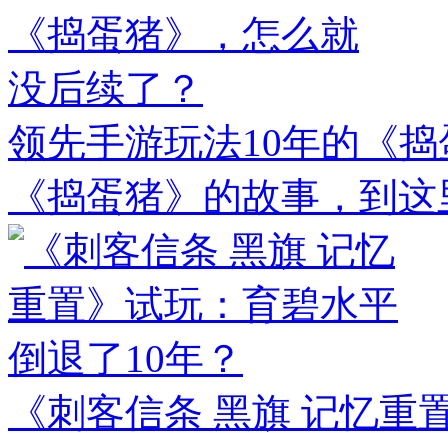
领先手游玩法10年的《
《捣蛋猪》的故事，到这
《刺客信条 黑旗 记忆重