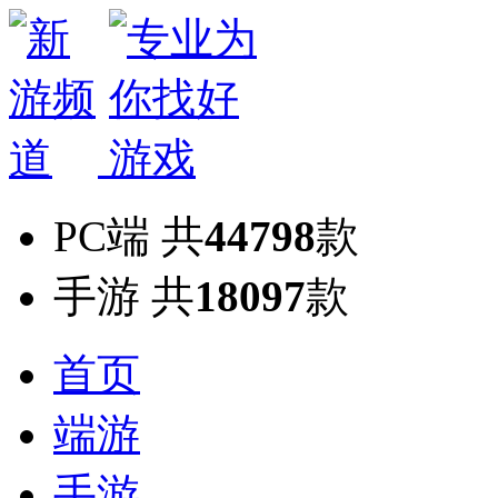
PC端
共
44798
款
手游
共
18097
款
首页
端游
手游