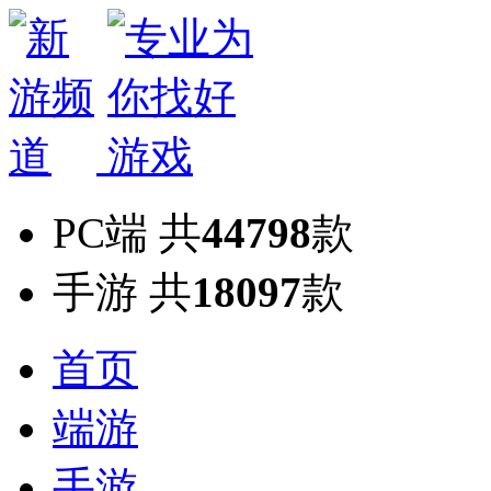
PC端
共
44798
款
手游
共
18097
款
首页
端游
手游