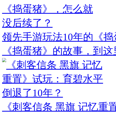
领先手游玩法10年的《
《捣蛋猪》的故事，到这
《刺客信条 黑旗 记忆重