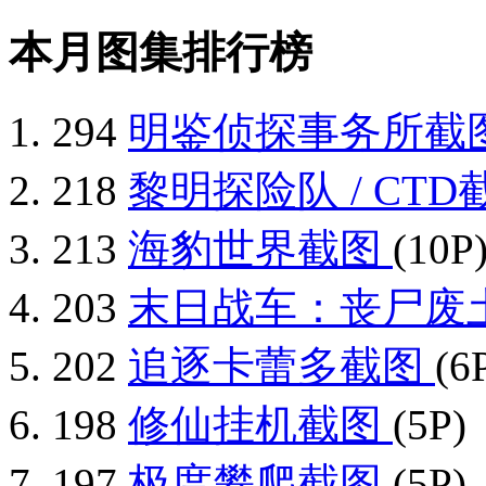
本月图集排行榜
294
明鉴侦探事务所截
218
黎明探险队 / CT
213
海豹世界截图
(10P
203
末日战车：丧尸废
202
追逐卡蕾多截图
(6
198
修仙挂机截图
(5P)
197
极度攀爬截图
(5P)